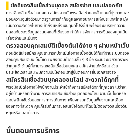
ข้อดีของสินเชื่อส่วนบุคคล สมัครง่าย และปลอดภัย
การเลือกสินเชื่อส่วนบุคคล สมัครง่ายกับ
พรอมิส
ช่วยลดขั้นตอนที่ยุ่งยากและ
มอบความอุ่นใจด้วยมาตรฐานการกำกับดูแลจากธนาคารแห่งประเทศไทย มุ่ง
เน้นความสะดวกในการเข้าถึงแหล่งเงินทุนที่โปร่งใส พร้อมระบบรักษาความ
ปลอดภัยของข้อมูลส่วนบุคคลที่เข้มงวด ทำให้การจัดการการเงินของคุณเป็น
เรื่องง่ายและมั่นคง
ตรวจสอบคุณสมบัติเบื้องต้นได้ง่าย ๆ ผ่านหน้าเว็บ
ก่อนตัดสินใจสมัคร คุณสามารถประเมินโอกาสเบื้องต้นได้ทันทีผ่านระบบตรวจ
สอบคุณสมบัติบนเว็บไซต์ เพียงตอบคำถามสั้น ๆ 3 ข้อ ระบบจะช่วยวิเคราะห์
ว่าคุณเข้าข่ายผู้ที่สามารถขอสินเชื่อส่วนบุคคล สมัครง่ายได้หรือไม่ ช่วย
ประหยัดเวลาและเพิ่มความมั่นใจก่อนเข้าสู่ขั้นตอนการยื่นเอกสารจริง
สมัครสินเชื่อส่วนบุคคลออนไลน์ สะดวกได้ทุกที่
พรอมิส
เปิดโอกาสให้พนักงานประจำเข้าถึงการสมัครได้ทุกที่ทุกเวลา ไม่ว่าจะ
อยู่ที่บ้านหรือที่ทำงาน การสมัครสินเชื่อส่วนบุคคลออนไลน์ ผ่านเว็บไซต์หรือ
แอปพลิเคชันช่วยลดภาระการเดินทาง เพียงกรอกข้อมูลพื้นฐานและเลือก
ช่องทางที่สะดวก คุณก็เริ่มต้นการขอสินเชื่อได้ทันทีโดยไม่ต้องกังวลเรื่องวัน
หยุดหรือเวลาทำการ
ขั้นตอนการบริการ