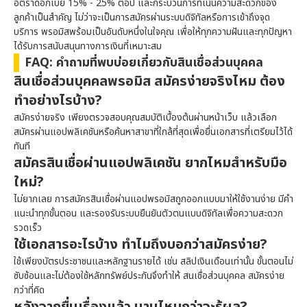
อัตราดอกเบี้ย 15% - 25% ต่อปี และกระบวนการที่เน้นความสะดวกของ
ลูกค้าเป็นสำคัญ ไม่ว่าจะเป็นการสมัครผ่านระบบดิจิทัลหรือการเข้าถึงจุด
บริการ
พรอมิส
พร้อมเป็นอันดับหนึ่งในใจคุณ เพื่อให้ทุกความฝันและทุกปัญหา
ได้รับการสนับสนุนทางการเงินที่เหมาะสม
FAQ: คำถามที่พบบ่อยเกี่ยวกับสินเชื่อส่วนบุคคล
สินเชื่อส่วนบุคคล
พรอมิส
สมัครง่ายจริงไหม ต้อง
ทำอย่างไรบ้าง?
สมัครง่ายจริง เพียงตรวจสอบคุณสมบัติเบื้องต้นผ่านหน้าเว็บ แล้วเลือก
สมัครผ่านแอปพลิเคชันหรือค้นหาสาขาที่ใกล้ที่สุดเพื่อยื่นเอกสารที่เตรียมไว้ได้
ทันที
สมัครสินเชื่อผ่านแอปพลิเคชัน ยากไหมสำหรับมือ
ใหม่?
ไม่ยากเลย การสมัครสินเชื่อผ่านแอป
พรอมิส
ถูกออกแบบมาให้ใช้งานง่าย มีคำ
แนะนำทุกขั้นตอน และรองรับระบบยืนยันตัวตนแบบดิจิทัลเพื่อความสะดวก
รวดเร็ว
ใช้เอกสารอะไรบ้าง ทำไมถึงบอกว่าสมัครง่าย?
ใช้เพียงบัตรประชาชนและหลักฐานรายได้ เช่น สลิปเงินเดือนเท่านั้น ขั้นตอนไม่
ซับซ้อนและไม่ต้องใช้หลักทรัพย์ประกันจึงทำให้ สนเชื่อส่วนบุคคล สมัครง่าย
กว่าที่คิด