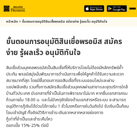
Skip
หน้าหลัก
>
ขั้นตอนการอนุมัติสินเชื่อพรอมิส สมัครง่าย รู้ผลเร็ว อนุมัติทันใจ
to
main
ขั้นตอนการอนุมัติสินเชื่อ
พรอมิส
สมัคร
content
ง่าย รู้ผลเร็ว อนุมัติทันใจ
สินเชื่อส่วนบุคคล
พรอมิส
เป็นสินเชื่อที่ให้บริการโดยไม่ต้องมีหลักทรัพย์ค้ำ
ประกัน
พรอมิส
มุ่งมั่นพัฒนาการดำเนินการเพื่อให้ลูกค้าได้รับความสะดวก
สบายมากที่สุด โดยมีขั้นตอนการขอสินเชื่อทั้งระบบออนไลน์และผ่าน
แอปพลิเคชัน รวมทั้งการสมัครสินเชื่อส่วนบุคคลผ่านสาขาและจุดบริการใกล้
บ้านทั่วประเทศ มีเอกสารที่จำเป็นในการพิจารณาไม่มาก หากยื่นเอกสารครบ
ถ้วนภายใน 18.00 น. และไม่มีเหตุขัดข้องด้านเอกสารหรือระบบ จะสามารถ
อนุมัติการกู้เงินได้ด่วนได้ภายใน 1 ชั่วโมงหรือภายในวันถัดไป รับเงินเป็นก้อน
โอนเข้าบัญชี ทั้งยังมีวิธีการชำระเงินจากหลากหลายช่องทาง
กู้เท่าที่จำเป็นและชำระคืนไหว
ดอกเบี้ย 15%-25% ต่อปี