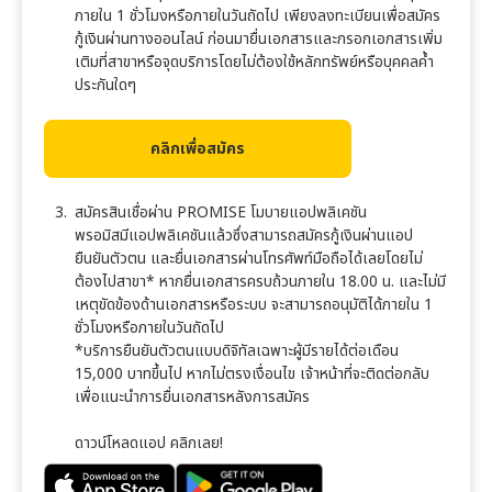
ภายใน 1 ชั่วโมงหรือภายในวันถัดไป เพียงลงทะเบียนเพื่อสมัคร
กู้เงินผ่านทางออนไลน์ ก่อนมายื่นเอกสารและกรอกเอกสารเพิ่ม
เติมที่สาขาหรือจุดบริการโดยไม่ต้องใช้หลักทรัพย์หรือบุคคลค้ำ
ประกันใดๆ
คลิกเพื่อสมัคร
สมัครสินเชื่อผ่าน PROMISE โมบายแอปพลิเคชัน
พรอมิส
มีแอปพลิเคชันแล้วซึ่งสามารถสมัครกู้เงินผ่านแอป
ยืนยันตัวตน และยื่นเอกสารผ่านโทรศัพท์มือถือได้เลยโดยไม่
ต้องไปสาขา* หากยื่นเอกสารครบถ้วนภายใน 18.00 น. และไม่มี
เหตุขัดข้องด้านเอกสารหรือระบบ จะสามารถอนุมัติได้ภายใน 1
ชั่วโมงหรือภายในวันถัดไป
*บริการยืนยันตัวตนแบบดิจิทัลเฉพาะผู้มีรายได้ต่อเดือน
15,000 บาทขึ้นไป หากไม่ตรงเงื่อนไข เจ้าหน้าที่จะติดต่อกลับ
เพื่อแนะนำการยื่นเอกสารหลังการสมัคร
ดาวน์โหลดแอป คลิกเลย!