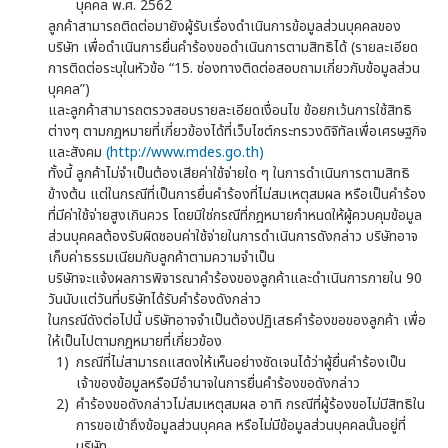
บุคคล พ.ศ. 2562
ลูกค้าสามารถติดต่อมายังผู้รับเรื่องดำเนินการข้อมูลส่วนบุคคลของ
บริษัท เพื่อดำเนินการยื่นคำร้องขอดำเนินการตามสิทธิได้ (รายละเอียด
การติดต่อระบุในหัวข้อ “15. ช่องทางติดต่อสอบถามเกี่ยวกับข้อมูลส่วน
บุคคล”)
และลูกค้าสามารถตรวจสอบรายละเอียดเงื่อนไข ข้อยกเว้นการใช้สิทธิ
ต่างๆ ตามกฎหมายที่เกี่ยวข้องได้ที่เว็บไซต์กระทรวงดิจิทัลเพื่อเศรษฐกิจ
และสังคม
(http://www.mdes.go.th)
ทั้งนี้ ลูกค้าไม่จำเป็นต้องเสียค่าใช้จ่ายใด ๆ ในการดำเนินการตามสิทธิ
ข้างต้น แต่ในกรณีที่เป็นการยื่นคำร้องที่ไม่สมเหตุสมผล หรือเป็นคำร้อง
ที่มีค่าใช้จ่ายสูงเกินควร โดยมิใช่กรณีที่กฎหมายกำหนดให้ผู้ควบคุมข้อมูล
ส่วนบุคคลต้องรับผิดชอบค่าใช้จ่ายในการดำเนินการดังกล่าว บริษัทอาจ
เก็บค่าธรรมเนียมกับลูกค้าตามความจำเป็น
บริษัทจะแจ้งผลการพิจารณาคำร้องของลูกค้าและดำเนินการภายใน 90
วันนับแต่วันที่บริษัทได้รับคำร้องดังกล่าว
ในกรณีดังต่อไปนี้ บริษัทอาจจำเป็นต้องปฏิเสธคำร้องขอของลูกค้า เพื่อ
ให้เป็นไปตามกฎหมายที่เกี่ยวข้อง
กรณีที่ไม่สามารถแสดงให้เห็นอย่างชัดเจนได้ว่าผู้ยื่นคำร้องเป็น
เจ้าของข้อมูลหรือมีอำนาจในการยื่นคำร้องขอดังกล่าว
คำร้องขอดังกล่าวไม่สมเหตุสมผล อาทิ กรณีที่ผู้ร้องขอไม่มีสิทธิใน
การขอเข้าถึงข้อมูลส่วนบุคคล หรือไม่มีข้อมูลส่วนบุคคลนั้นอยู่ที่
บริษัท