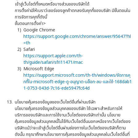
เข้าสู่เว็บไซต์ทั้งหมดหรือบางส่วนของบริษัทได้
การตั้งค่ามิให้เบราว์เซอร์ของลูกค้าตกลงรับคุกกี้ของบริษัท มีขั้นตอนใน
การจัดการคุกกี้ดังนี้
ขั้นตอนการตั้งค่า>
Google Chrome
https://support.google.com/chrome/answer/95647?hl
=th
Safari
https://support.apple.com/th-
th/guide/safari/sfri11471/mac
Microsoft Edge
https://support.microsoft.com/th-th/windows/จัดการคุ
กกี้ใน-microsoft-edge-ดู-อนุญาต-บล็อก-ลบ-และใช้-168dab1
1-0753-043d-7c16-ede5947fc64d
นโยบายคุ้มครองข้อมูลของเว็บไซต์อื่นที่ผ่านบริษัท
นโยบายคุ้มครองข้อมูลส่วนบุคคลของบริษัท ใช้เฉพาะสำหรับการให้
บริการของบริษัทและการใช้งานเว็บไซต์ของบริษัทเท่านั้น นโยบาย
คุ้มครองข้อมูลส่วนบุคคลนี้ไม่ใช้กับเว็บไซต์อื่นนอกเหนือจากเว็บไซต์ของ
บริษัทแม้ว่าจะเข้าสู่เว็บไซต์อื่นผ่านช่องทางในเว็บไซต์ของบริษัทก็ตาม
ดังนั้น กรุณาศึกษานโยบายการคุ้มครองข้อมูลส่วนบุคคลในเว็บไซต์อื่นที่