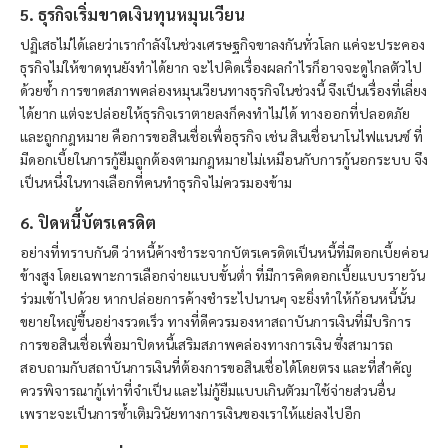
5. ธุรกิจเริ่มขาดเงินทุนหมุนเวียน
ปฏิเสธไม่ได้เลยว่าเรากำลังในช่วงเศรษฐกิจขาลงกันทั่วโลก แค่จะประคอง
ธุรกิจไม่ให้ขาดทุนยังทำได้ยาก จะไปคิดเรื่องผลกำไรก็อาจจะดูไกลตัวไป
ด้วยซ้ำ การขาดสภาพคล่องหมุนเวียนทางธุรกิจในช่วงนี้ จึงเป็นเรื่องที่เลี่ยง
ได้ยาก แต่จะปล่อยให้ธุรกิจเราตายลงก็คงทำไม่ได้ ทางออกที่ปลอดภัย
และถูกกฎหมาย คือการขอสินเชื่อเพื่อธุรกิจ เช่น สินเชื่อนาโนไฟแนนซ์ ที่
มีดอกเบี้ยในการกู้ยืมถูกต้องตามกฎหมายไม่เหมือนกับการกู้นอกระบบ จึง
เป็นหนึ่งในทางเลือกที่คนทำธุรกิจไม่ควรมองข้าม
6. ปิดหนี้บัตรเครดิต
อย่างที่ทราบกันดี ว่าหนี้ค้างชำระจากบัตรเครดิตเป็นหนี้ที่มีดอกเบี้ยค่อน
ข้างสูง โดยเฉพาะการเลือกจ่ายแบบขั้นต่ำ ที่มีการคิดดอกเบี้ยแบบรายวัน
ร่วมเข้าไปด้วย หากปล่อยการค้างชำระไปนานๆ จะยิ่งทำให้ก้อนหนี้นั้น
ขยายใหญ่ขึ้นอย่างรวดเร็ว ทางที่ดีควรมองหาสถาบันการเงินที่มีบริการ
การขอสินเชื่อเพื่อมาปิดหนี้เสริมสภาพคล่องทางการเงิน ซึ่งสามารถ
สอบถามกับสถาบันการเงินที่ต้องการขอสินเชื่อได้โดยตรง และที่สำคัญ
ควรพิจารณากู้เท่าที่จำเป็น และไม่กู้ยืมแบบเกินตัวมาใช้จ่ายส่วนอื่น
เพราะจะเป็นการซ้ำเติมวินัยทางการเงินของเราให้แย่ลงไปอีก