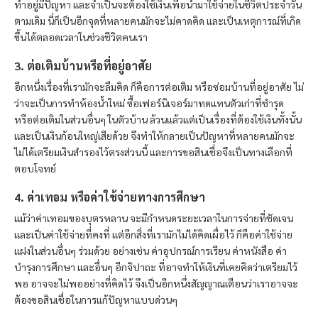
ทำอยู่มีปัญหา และจำเป็นจะต้องใช้เงินเพื่อนำมาใช้จ่ายในชีวิตประจำวัน
ตามเดิม นี่ก็เป็นอีกจุดที่หลายคนมักจะไม่คาดคิด และเป็นเหตุการณ์ที่เกิด
ขึ้นได้ตลอดเวลาในช่วงชีวิตคนเรา
3. ต่อเติมบ้านหรือที่อยู่อาศัย
อีกหนึ่งเรื่องที่เรามักจะลืมคิด ก็คือการต่อเติม หรือซ่อมบ้านที่อยู่อาศัย ไม่
ว่าจะเป็นการทำห้องน้ำใหม่ ซื้อเฟอร์นิเจอร์มาทดแทนตัวเก่าที่ชำรุด
หรือต่อเติมในส่วนอื่นๆ ในตัวบ้าน ล้วนแล้วแต่เป็นเรื่องที่ต้องใช้เงินทั้งนั้น
และเป็นเงินก้อนใหญ่เสียด้วย จึงทำให้กลายเป็นปัญหาที่หลายคนมักจะ
ไม่ได้เตรียมเงินสำรองไว้ตรงส่วนนี้ และการขอสินเชื่อจึงเป็นทางเลือกที่
ตอบโจทย์
4. ค่าเทอม หรือค่าใช้จ่ายทางการศึกษา
แม้ว่าค่าเทอมของบุตรหลาน จะมีกำหนดระยะเวลาในการจ่ายที่ชัดเจน
และเป็นค่าใช้จ่ายที่คงที่ แต่อีกสิ่งที่เรามักไม่ได้คิดเผื่อไว้ ก็คือค่าใช้จ่าย
แฝงในส่วนอื่นๆ ร่วมด้วย อย่างเช่น ค่าอุปกรณ์การเรียน ค่าหนังสือ ค่า
บำรุงการศึกษา และอื่นๆ อีกจิปาถะ ที่อาจทำให้เงินที่เคยคิดว่าเตรียมไว้
พอ อาจจะไม่พออย่างที่คิดไว้ จึงเป็นอีกหนึ่งสัญญาณเตือนว่าเราอาจจะ
ต้องขอสินเชื่อในการแก้ปัญหาแบบด่วนๆ