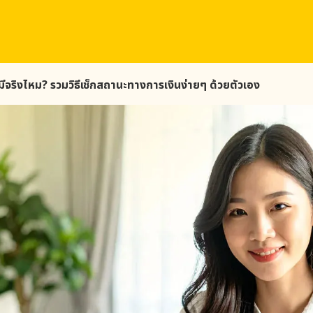
มีจริงไหม? รวมวิธีเช็กสถานะทางการเงินง่ายๆ ด้วยตัวเอง