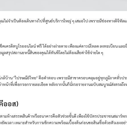
คุณไม่จำเป็นต้องเดินทางไปที่ศูนย์บริการใหญ่ ๆ เสมอไป เพราะมีช่องทางดิจิทัลแ
คุณเช็คเครดิตบูโรออนไลน์ ฟรี ได้อย่างง่ายดาย เพียงแค่ดาวน์โหลด ลงทะเบียน
อมูลสรุปสถานะหนี้สินของคุณได้ทันทีโดยไม่ต้องเสียค่าใช้จ่ายใด ๆ
ยใกล้บ้าน "ไปรษณีย์ไทย" คือคำตอบ เพราะมีสาขาครอบคลุมอยู่ทุกภูมิภาคทั่วประเ
จ้าหน้าที่เพื่อกรอกรายละเอียด หลังจากนั้นก็นั่งรอรายงานฉบับสมบูรณ์ส่งตรงถึงห
้คีออส)
รตามห้างสรรพสินค้าหรือธนาคารคือตัวช่วยชั้นดี เพียงใช้บัตรประชาชนสมาร์ทกา
ยัดเวลา เหมาะสำหรับการเช็กความพร้อมเบื้องต้นก่อนขอสินเชื่อด้วยตัวเองอย่า