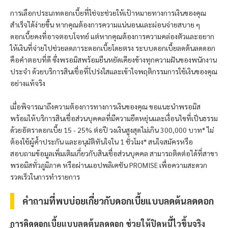
การเลือกประเภทดอกเบี้ยที่ใช่จะช่วยให้เป้าหมายทางการเงินของคุณ
สำเร็จได้ง่ายขึ้น หากคุณต้องการความแน่นอนและผ่อนจ่ายสบาย ๆ
ดอกเบี้ยคงที่อาจตอบโจทย์ แต่หากคุณต้องการความคล่องตัวและอยาก
ให้เงินที่จ่ายไปช่วยลดภาระดอกเบี้ยโดยตรง ระบบดอกเบี้ยลดต้นลดดอก
คือคำตอบที่ดี ซึ่ง
พรอมิส
พร้อมยืนหยัดเคียงข้างทุกความฝันของพนักงาน
ประจำ ด้วยบริการสินเชื่อที่โปร่งใสและเข้าใจพฤติกรรมการใช้เงินของคุณ
อย่างแท้จริง
เมื่อพิจารณาถึงความต้องการทางการเงินของคุณ ขอแนะนำ
พรอมิส
พร้อมให้บริการสินเชื่อส่วนบุคคลที่มีความยืดหยุ่นและเงื่อนไขที่เป็นธรรม
ด้วยอัตราดอกเบี้ย 15 - 25% ต่อปี วงเงินสูงสุดไม่เกิน 300,000 บาท* ไม่
ต้องใช้ผู้ค้ำประกัน และอนุมัติทันใจใน 1 ชั่วโมง* สนใจสมัครหรือ
สอบถามข้อมูลเพิ่มเติมเกี่ยวกับสินเชื่อส่วนบุคคล สามารถติดต่อได้ที่สาขา
พรอมิส
ทั่วภูมิภาค หรือผ่านแอปพลิเคชัน PROMISE เพื่อความสะดวก
รวดเร็วในการทำรายการ
คำถามที่พบบ่อยเกี่ยวกับดอกเบี้ยแบบลดต้นลดดอก
การคิดดอกเบี้ยแบบลดต้นลดดอก ช่วยให้ปิดหนี้ไวขึ้นจริง