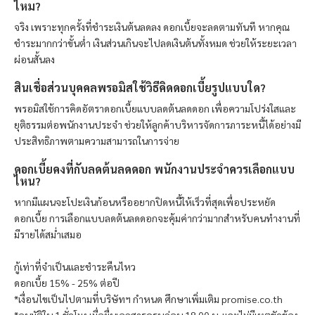
ไหม?
จริง เพราะทุกครั้งที่ชำระเงินต้นลดลง ดอกเบี้ยจะลดตามทันที หากคุณ
ชำระมากกว่าขั้นต่ำ เงินส่วนเกินจะไปลดเงินต้นทั้งหมด ช่วยให้ระยะเวลา
ผ่อนสั้นลง
สินเชื่อส่วนบุคคล
พรอมิส
ใช้วิธีคิดดอกเบี้ยรูปแบบใด?
พรอมิส
ใช้การคิดอัตราดอกเบี้ยแบบลดต้นลดดอก เพื่อความโปร่งใสและ
ยุติธรรมต่อพนักงานประจำ ช่วยให้ลูกค้าบริหารจัดการภาระหนี้ได้อย่างมี
ประสิทธิภาพตามความสามารถในการจ่าย
ดอกเบี้ยคงที่กับลดต้นลดดอก พนักงานประจำควรเลือกแบบ
ไหน?
หากมีแผนจะโปะเงินก้อนหรืออยากปิดหนี้ให้เร็วที่สุดเพื่อประหยัด
ดอกเบี้ย การเลือกแบบลดต้นลดดอกจะคุ้มค่ากว่ามากสำหรับคนทำงานที่
มีรายได้สม่ำเสมอ
กู้เท่าที่จำเป็นและชำระคืนไหว
ดอกเบี้ย 15% - 25% ต่อปี
*เงื่อนไขเป็นไปตามที่บริษัทฯ กำหนด ศึกษาเพิ่มเติม promise.co.th
*อนุมัติใน 1 ชั่วโมง เมื่อยื่นเอกสารครบก่อน 18.00 น. และไม่มีเหตุขัดข้อง