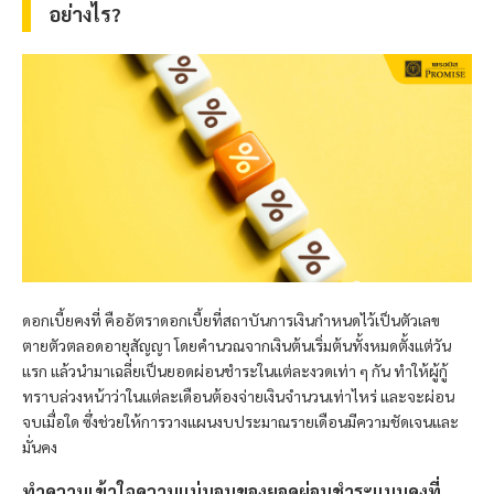
อย่างไร?
ดอกเบี้ยคงที่ คืออัตราดอกเบี้ยที่สถาบันการเงินกำหนดไว้เป็นตัวเลข
ตายตัวตลอดอายุสัญญา โดยคำนวณจากเงินต้นเริ่มต้นทั้งหมดตั้งแต่วัน
แรก แล้วนำมาเฉลี่ยเป็นยอดผ่อนชำระในแต่ละงวดเท่า ๆ กัน ทำให้ผู้กู้
ทราบล่วงหน้าว่าในแต่ละเดือนต้องจ่ายเงินจำนวนเท่าไหร่ และจะผ่อน
จบเมื่อใด ซึ่งช่วยให้การวางแผนงบประมาณรายเดือนมีความชัดเจนและ
มั่นคง
ทำความเข้าใจความแน่นอนของยอดผ่อนชำระแบบคงที่