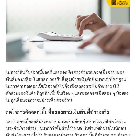
ในทางกลับกันดอกเบี้ยลดต้นลดดอก คือการคำนวณดอกเบี้ยจาก "ยอด
เงินต้นคงเหลือ" ในแต่ละงวดจริง ยิ่งคุณชำระเงินต้นไปมากเท่าไหร่ ฐาน
ในการคำนวณดอกเบี้ยในงวดถัดไปก็จะยิ่งลดลงตามไปด้วย ส่งผลให้
สัดส่วนของเงินต้นที่ถูกหักเพิ่มขึ้นเรื่อย ๆ และยอดดอกเบี้ยค่อย ๆ น้อยลง
ในทุกเดือนจนกว่าจะชำระคืนครบถ้วน
กลไกการคิดดอกเบี้ยที่ลดลงตามเงินต้นที่ชำระจริง
ระบบดอกเบี้ยลดต้นลดดอกทำงานอย่างยืดหยุ่น หากในงวดใดพนักงาน
ประจำมีการชำระเงินมากกว่าขั้นต่ำที่กำหนด เงินส่วนที่เกินจะไปหักลบ
เงินต้นโดยตรง เมื่อเงินต้นลดลงอย่างรวดเร็ว ดอกเบี้ยที่คำนวณตามจำนวน