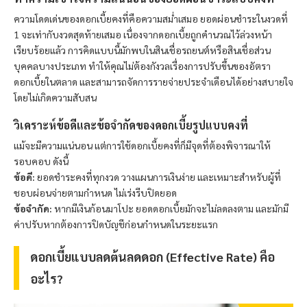
ความโดดเด่นของดอกเบี้ยคงที่คือความสม่ำเสมอ ยอดผ่อนชำระในงวดที่
1 จะเท่ากับงวดสุดท้ายเสมอ เนื่องจากดอกเบี้ยถูกคำนวณไว้ล่วงหน้า
เรียบร้อยแล้ว การคิดแบบนี้มักพบในสินเชื่อรถยนต์หรือสินเชื่อส่วน
บุคคลบางประเภท ทำให้คุณไม่ต้องกังวลเรื่องการปรับขึ้นของอัตรา
ดอกเบี้ยในตลาด และสามารถจัดการรายจ่ายประจำเดือนได้อย่างสบายใจ
โดยไม่เกิดความสับสน
วิเคราะห์ข้อดีและข้อจำกัดของดอกเบี้ยรูปแบบคงที่
แม้จะมีความแน่นอน แต่การใช้ดอกเบี้ยคงที่ก็มีจุดที่ต้องพิจารณาให้
รอบคอบ ดังนี้
ข้อดี:
ยอดชำระคงที่ทุกงวด วางแผนการเงินง่าย และเหมาะสำหรับผู้ที่
ชอบผ่อนจ่ายตามกำหนด ไม่เร่งรีบปิดยอด
ข้อจำกัด:
หากมีเงินก้อนมาโปะ ยอดดอกเบี้ยมักจะไม่ลดลงตาม และมักมี
ค่าปรับหากต้องการปิดบัญชีก่อนกำหนดในระยะแรก
ดอกเบี้ยแบบลดต้นลดดอก (Effective Rate) คือ
อะไร?