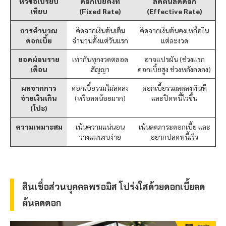
หัวข้อเปรียบ
ดอกเบี้ยคงที่
ลดต้นลดดอก
เทียบ
(Fixed Rate)
(Effective Rate)
การคำนวณ
คิดจากเงินต้นเต็ม
คิดจากเงินต้นคงเหลือใน
ดอกเบี้ย
จำนวนตั้งแต่วันแรก
แต่ละงวด
ยอดผ่อนราย
เท่ากันทุกงวดตลอด
อาจแปรผัน (ช่วงแรก
เดือน
สัญญา
ดอกเบี้ยสูง ช่วงหลังลดลง)
ผลจากการ
ดอกเบี้ยรวมไม่ลดลง
ดอกเบี้ยรวมลดลงทันที
จ่ายเงินเกิน
(หรือลดน้อยมาก)
และปิดหนี้ไวขึ้น
(โปะ)
ความเหมาะสม
เน้นความแน่นอน
เน้นลดภาระดอกเบี้ย และ
วางแผนงบง่าย
อยากปลดหนี้เร็ว
สินเชื่อส่วนบุคคล
พรอมิส
โปร่งใสด้วยดอกเบี้ยลด
ต้นลดดอก