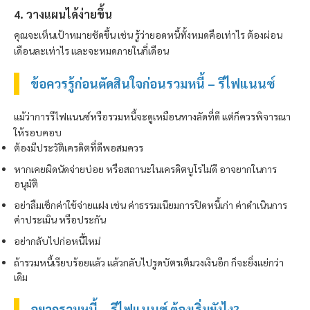
4. วางแผนได้ง่ายขึ้น
คุณจะเห็นเป้าหมายชัดขึ้น เช่น รู้ว่ายอดหนี้ทั้งหมดคือเท่าไร ต้องผ่อน
เดือนละเท่าไร และจะหมดภายในกี่เดือน
ข้อควรรู้ก่อนตัดสินใจก่อนรวมหนี้ – รีไฟแนนซ์
แม้ว่าการรีไฟแนนซ์หรือรวมหนี้จะดูเหมือนทางลัดที่ดี แต่ก็ควรพิจารณา
ให้รอบคอบ
ต้องมีประวัติเครดิตที่ดีพอสมควร
หากเคยผิดนัดจ่ายบ่อย หรือสถานะในเครดิตบูโรไม่ดี อาจยากในการ
อนุมัติ
อย่าลืมเช็กค่าใช้จ่ายแฝง เช่น ค่าธรรมเนียมการปิดหนี้เก่า ค่าดำเนินการ
ค่าประเมิน หรือประกัน
อย่ากลับไปก่อหนี้ใหม่
ถ้ารวมหนี้เรียบร้อยแล้ว แล้วกลับไปรูดบัตรเต็มวงเงินอีก ก็จะยิ่งแย่กว่า
เดิม
อยากรวมหนี้ – รีไฟแนนซ์ ต้องเริ่มยังไง?