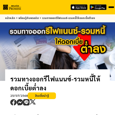
Skip
หน้าหลัก
>
พร้อมรู้กับ
พรอมิส
>
รวมทางออกรีไฟแนนซ์-รวมหนี้ให้ดอกเบี้ยต่ำลง
to
main
content
รวมทางออกรีไฟแนนซ์-รวมหนี้ให้
ดอกเบี้ยต่ำลง
25/07/2568
สินเชื่อน่ารู้