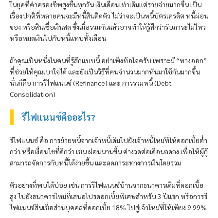
ในยุคที่ค่าครองชีพสูงขึ้นทุกวัน เงินเดือนเท่าเดิมแต่รายจ่ายมากขึ้น เป็น
เรื่องปกติที่หลายคนจะมีหนี้สินติดตัว ไม่ว่าจะเป็นหนี้บัตรเครดิต หนี้ผ่อน
ของ หรือสินเชื่อเงินสด ซึ่งเมื่อรวมกันแล้วอาจทำให้รู้สึกว่ารับภาระไม่ไหว
หรือหมดเงินไปกับหนี้แทบทั้งเดือน
ถ้าคุณเป็นหนึ่งในคนที่รู้สึกแบบนี้ อย่าเพิ่งท้อใจครับ เพราะมี “ทางออก”
ที่ช่วยให้คุณเบาใจได้ และยังเป็นวิธีที่คนจำนวนมากหันมาใช้กันมากขึ้น
นั่นก็คือ การรีไฟแนนซ์ (Refinance) และ การรวมหนี้ (Debt
Consolidation)
รีไฟแนนซ์คืออะไร?
รีไฟแนนซ์ คือ การย้ายหนี้จากเจ้าหนี้เดิมไปยังเจ้าหนี้ใหม่ที่ให้ดอกเบี้ยต่ำ
กว่า หรือเงื่อนไขที่ดีกว่า เช่น ผ่อนนานขึ้น ค่างวดต่อเดือนลดลง เพื่อให้ผู้กู้
สามารถจัดการกับหนี้ได้ง่ายขึ้น และลดภาระทางการเงินโดยรวม
ตัวอย่างที่พบได้บ่อย เช่น การรีไฟแนนซ์บ้านจากธนาคารเดิมที่ดอกเบี้ย
สูง ไปยังธนาคารใหม่ที่เสนอโปรดอกเบี้ยพิเศษสำหรับ 3 ปีแรก หรือการรี
ไฟแนนซ์สินเชื่อส่วนบุคคลที่ดอกเบี้ย 18% ไปสู่เจ้าใหม่ที่ให้เพียง 9.99%