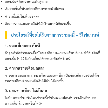
ดอกเบี้ยที่ต้องจ่ายรวมกันสูงมาก
เริ่มจ่ายขั้นต่ำในแต่ละเดือน เพราะเงินไม่พอ
จ่ายหนี้แล้วไม่เห็นยอดลด
ต้องการวางแผนการเงินให้มีเป้าหมายที่ชัดเจนขึ้น
ประโยชน์ที่จะได้รับจากการรวมหนี้ – รีไฟแนนซ์
1. ดอกเบี้ยลดลงทันที
ถ้าคุณกำลังจ่ายดอกเบี้ยบัตรเครดิต 18–20% แล้วเปลี่ยนมาใช้สินเชื่อที่
ดอกเบี้ย 9–12% ก็เหมือนได้ลดดอกทันทีครึ่งหนึ่ง
2. ค่างวดรายเดือนลดลง
การขยายระยะเวลาผ่อน หรือรวมยอดหนี้มาเป็นก้อนเดียว จะช่วยให้ค่า
งวดรายเดือนต่ำลง เหลือเงินใช้จ่ายได้มากขึ้น
3. ผ่อนรายเดียว ไม่สับสน
ไม่ต้องคอยจำว่าวันไหนจ่ายหนี้เจ้าไหน แค่ผ่อนกับรายเดียวก็จบ ลด
ความเสี่ยงลืมจ่ายหรือผิดนัด