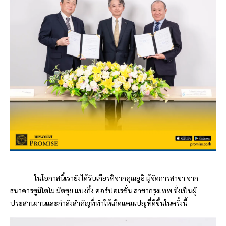
ในโอกาสนี้เรายังได้รับเกียรติจากคุณยูอิ ผู้จัดการสาขา จาก
ธนาคารซูมิโตโม มิตซุย แบงกิ้ง คอร์ปอเรชั่น สาขากรุงเทพ ซึ่งเป็นผู้
ประสานงานและกำลังสำคัญที่ทำให้เกิดแคมเปญที่ดีขึ้นในครั้งนี้