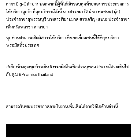
สาขา
Big-C
ลำปาง นอกจากนี้ผู้ที่ได้เข้ารอบสุดท้ายของการประกวดการ
ให้บริการลูกค้าที่จุดบริการมีดังนี้ นางสาวอมรรัตน์ พรหมชนะ (นุ้ย)
ประจำสาขาสุพรรณบุรี นางสาวพิมานมาศ ขาวเจริญ (แนน) ประจำสาขา
เซ็นทรัลพลาซา ศาลายา
ทุกท่านสามารถสัมผัสการให้บริการที่ยอดเยี่ยมเช่นนี้ได้ที่จุดบริการ
พรอมิส
ทั่วประเทศ
#
เคียงข้างคุณทุกก้าวเดิน
#
พรอมิส
สินเชื่อส่วนบุคคล
#
พรอมิส
จะเดินไป
กับคุณ
#PromiseThailand
สามารถรับชมบรรยากาศภายในงานเพิ่มเติมได้จากวิดีโอด้านล่างนี้