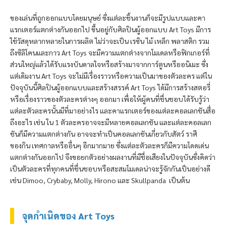
ของเล่นที่ถูกออกแบบโดยมนุษย์ ซึ่งแต่ละชิ้นงานก็จะมีรูปแบบและคา
แรกเตอร์แตกต่างกันออกไป ขึ้นอยู่กับศิลปินผู้ออกแบบ
Art Toys มีการ
ใช้วัสดุหลากหลายในการผลิต ไม่ว่าจะเป็น เรซิน ไม้ เหล็ก พลาสติก รวม
ถึงซิลิโคนและกาว Art Toys จะมีความแตกต่างจากโมเดลหรือฟิกเกอร์ที่
ส่วนใหญ่แล้วได้รับแรงบันดาลใจหรือสร้างมาจากการ์ตูนหรืออนิเมะ ซึ่ง
แต่เดิมงาน Art Toys จะไม่มีเรื่องราวหรือความเป็นมาของตัวละคร แต่ใน
ปัจจุบันนี้ศิลปินผู้ออกแบบและสร้างสรรค์ Art Toys ได้มีการสร้างสตอรี่
หรือเรื่องราวของตัวละครต่างๆ ออกมา เพื่อให้ผู้คนที่ชื่นชอบได้รับรู้ว่า
แต่ละตัวละครนั้นมีที่มาอย่างไร และคาแรกเตอร์ของแต่ละคอลเลกชันสื่อ
ถึงอะไร เช่น ใน 1 ตัวละครอาจจะมีหลายคอลเลกชัน และแต่ละคอลเลก
ชันก็มีความแตกต่างกัน อาจจะทำเป็นคอลเลกชันเกี่ยวกับสัตว์ ราศี
ของกิน เทศกาลหรืออื่นๆ อีกมากมาย ซึ่งแต่ละตัวละครก็มีความโดดเด่น
แตกต่างกันออกไป จึงขอยกตัวอย่างผลงานที่มีชื่อเสียงในปัจจุบันซึ่งคิดว่า
เป็นตัวละครที่ทุกคนที่ชื่นชอบหรือสะสมโมเดลน่าจะรู้จักกันเป็นอย่างดี
เช่น Dimoo, Crybaby, Molly, Hirono และ Skullpanda เป็นต้น
จุดกำเนิดของ Art Toys