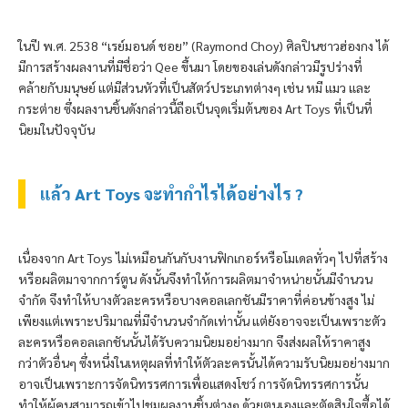
ในปี พ.ศ.
2538 “
เรย์มอนด์ ชอย
” (Raymond Choy)
ศิลปินชาวฮ่องกง ได้
มีการสร้างผลงานที่มีชื่อว่า
Qee
ขึ้นมา โดยของเล่นดังกล่าวมีรูปร่างที่
คล้ายกับมนุษย์ แต่มีส่วนหัวที่เป็นสัตว์ประเภทต่างๆ เช่น หมี แมว และ
กระต่าย ซึ่งผลงานชิ้นดังกล่าวนี้ถือเป็นจุดเริ่มต้นของ
Art Toys
ที่เป็นที่
นิยมในปัจจุบัน
แล้ว Art Toys จะทำกำไรได้อย่างไร ?
เนื่องจาก
Art Toys ไม่เหมือนกันกับงานฟิกเกอร์หรือโมเดลทั่วๆ ไปที่สร้าง
หรือผลิตมาจากการ์ตูน ดังนั้นจึงทำให้การผลิตมาจำหน่ายนั้นมีจำนวน
จำกัด จึงทำให้บางตัวละครหรือบางคอลเลกชันมีราคาที่ค่อนข้างสูง ไม่
เพียงแต่เพราะปริมาณที่มีจำนวนจำกัดเท่านั้น แต่ยังอาจจะเป็นเพราะตัว
ละครหรือคอลเลกชันนั้นได้รับความนิยมอย่างมาก จึงส่งผลให้ราคาสูง
กว่าตัวอื่นๆ ซึ่งหนึ่งในเหตุผลที่ทำให้ตัวละครนั้นได้ความรับนิยมอย่างมาก
อาจเป็นเพราะการจัดนิทรรศการเพื่อแสดงโชว์ การจัดนิทรรศการนั้น
ทำให้ผู้คนสามารถเข้าไปชมผลงานชิ้นต่างๆ ด้วยตนเองและตัดสินใจซื้อได้