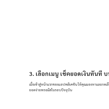
3. เลือกเมนู เช็คยอดเงินทันที
เมื่อเข้าสู่หน้าแรกของแอปพลิเคชัน ให้คุณมองหาและกดเล
ยอดจ่าย
พรอมิส
ในรอบปัจจุบัน