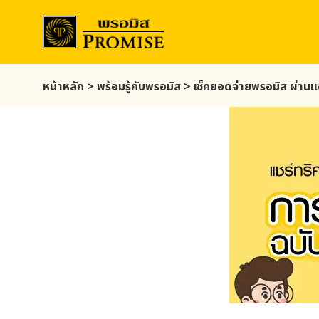
Skip
หน้าหลัก
>
พร้อมรู้กับ
พรอมิส
>
เช็คยอดจ่าย
พรอมิส
ผ่านแอ
to
main
content