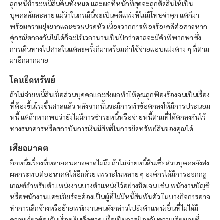
ลูกหนี้ชำระหนี้สินคืนทั้งหมด และผลที่หนักที่สุดจะถูกตัดสินให้เป็น
บุคคลล้มละลาย แม้ว่าในกรณีนี้จะเป็นคดีแพ่งที่ไม่มีโทษจำคุก แต่ก็มา
พร้อมความยุ่งยากและชวนปวดหัว เนื่องจากการฟ้องร้องคดีต่อศาลหาก
คู่กรณีตกลงกันไม่ได้ก็จะใช้เวลานานเป็นปีกว่าศาลจะมีคำพิพากษา ซึ่ง
การเดินทางไปศาลในแต่ละครั้งก็มาพร้อมค่าใช้จ่ายแอบแฝงต่าง ๆ ที่ตาม
มาอีกมากมาย
โดนยึดทรัพย์
ถ้าไม่จ่ายหนี้สินเชื่อส่วนบุคคลและส่งผลทำให้คุณถูกฟ้องร้องจนเป็นเรื่อง
ที่ต้องขึ้นโรงขึ้นศาลแล้ว หลังจากนั้นจะมีการทำข้อตกลงให้มีการประนอม
หนี้ แต่ถ้าหากพบว่ายังไม่มีการชำระหนี้หรือจ่ายหนี้ตามที่ได้ตกลงกันไว้
ทางธนาคารหรือสถาบันการเงินมีสิทธิ์ในการยึดทรัพย์สินของคุณได้
เสียอนาคต
อีกหนึ่งเรื่องที่หลายคนอาจคาดไม่ถึง ถ้าไม่จ่ายหนี้สินเชื่อส่วนบุคคลยังส่ง
ผลกระทบต่ออนาคตได้อีกด้วย เพราะในหลาย ๆ องค์กรได้มีการออกกฎ
เกณฑ์สำหรับตำแหน่งงานบางตำแหน่งไว้อย่างชัดเจน เช่น พนักงานบัญชี
หรือพนักงานแคชเชียร์จะต้องเป็นผู้ที่ไม่มีหนี้สินพันตัว ในบางกิจการอาจ
ทำการเลิกจ้างหรือย้ายพนักงานคนดังกล่าวไปยังตำแหน่งอื่นที่ไม่ได้มี
ความเกี่ยวข้องกับเรื่องเงินเด็ดขาด เพื่อเป็นการป้องกันความเสียหายที่