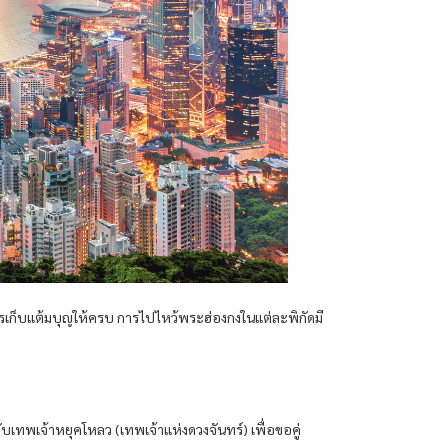
งการเก็บแต้มบุญให้ครบ การไปไหว้พระฮ่องกงในแต่ละพิกัดมี
บเทพเจ้าหยุคโหลว (เทพเจ้าแห่งดวงจันทร์) เพื่อขอคู่