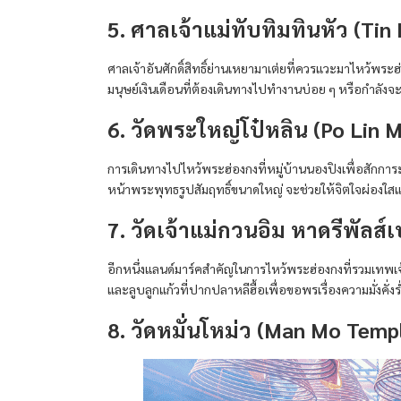
5. ศาลเจ้าแม่ทับทิมทินหัว (Tin
ศาลเจ้าอันศักดิ์สิทธิ์ย่านเหยามาเต่ยที่ควรแวะมาไหว้พร
มนุษย์เงินเดือนที่ต้องเดินทางไปทำงานบ่อย ๆ หรือกำลังจะ
6. วัดพระใหญ่โป๋หลิน (Po Lin 
การเดินทางไปไหว้พระฮ่องกงที่หมู่บ้านนองปิงเพื่อสักก
หน้าพระพุทธรูปสัมฤทธิ์ขนาดใหญ่ จะช่วยให้จิตใจผ่องใสแล
7. วัดเจ้าแม่กวนอิม หาดรีพัลส์เ
อีกหนึ่งแลนด์มาร์คสำคัญในการไหว้พระฮ่องกงที่รวมเทพเจ้าไ
และลูบลูกแก้วที่ปากปลาหลีฮื้อเพื่อขอพรเรื่องความมั่งคั่งร่
8. วัดหมั่นโหม่ว (Man Mo Temp