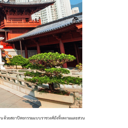
งาน ด้วยสถาปัตยกรรมแบบราชวงศ์ถังที่งดงามและสวน