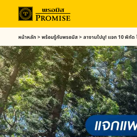
Skip
หน้าหลัก
>
พร้อมรู้กับ
พรอมิส
>
ลางานไปมู! แจก 10 พิกัด 
to
main
content