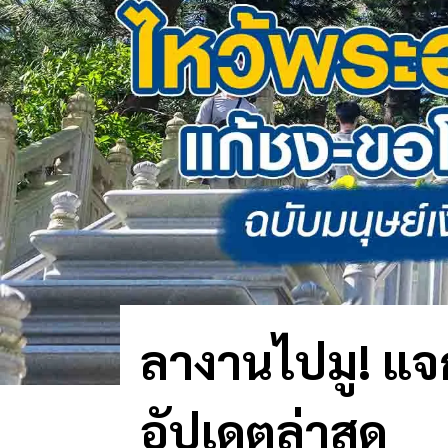
ลางานไปมู! แจก
อัปเดตล่าสุด