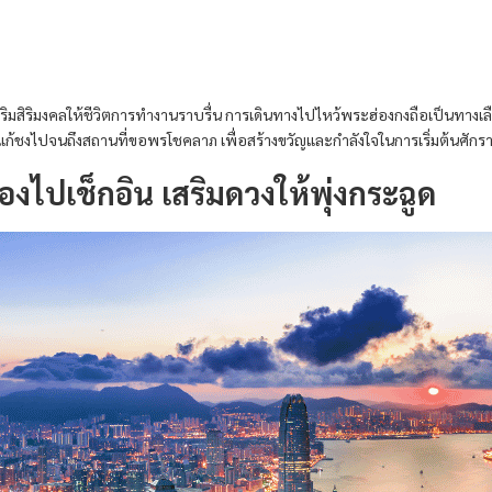
สริมสิริมงคลให้ชีวิตการทำงานราบรื่น การเดินทางไปไหว้พระฮ่องกงถือเป็นทางเ
ัดแก้ชงไปจนถึงสถานที่ขอพรโชคลาภ เพื่อสร้างขวัญและกำลังใจในการเริ่มต้นศักร
้องไปเช็กอิน เสริมดวงให้พุ่งกระฉูด