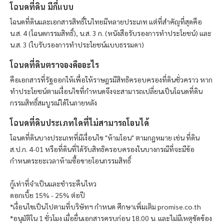
โฉนดที่ดิน มีกี่แบบ
โฉนดที่ดินและเอกสารสิทธิ์ในไทยมีหลายประเภท แต่ที่สำคัญที่สุดคือ
น.ส. 4 (โฉนดกรรมสิทธิ์), น.ส. 3 ก. (หนังสือรับรองการทำประโยชน์) และ
น.ส. 3 (ใบรับรองการทำประโยชน์แบบธรรมดา)
โฉนดที่ดินตราจองคืออะไร
คือเอกสารที่รัฐออกให้เพื่อให้ราษฎรมีสิทธิครอบครองที่ดินชั่วคราว หาก
ทำประโยชน์ตามเงื่อนไขที่กำหนดจึงจะสามารถเปลี่ยนเป็นโฉนดที่ดิน
กรรมสิทธิ์สมบูรณ์ได้ในภายหลัง
โฉนดที่ดินประเภทใดที่ไม่สามารถโอนได้
โฉนดที่ดินบางประเภทที่มีเงื่อนไข "ห้ามโอน" ตามกฎหมาย เช่น ที่ดิน
ส.ป.ก. 4-01 หรือที่ดินที่ได้รับสิทธิครอบครองในบางกรณีที่จะมีข้อ
กำหนดระยะเวลาห้ามซื้อขายโอนกรรมสิทธิ์
กู้เท่าที่จำเป็นและชำระคืนไหว
ดอกเบี้ย 15% - 25% ต่อปี
*เงื่อนไขเป็นไปตามที่บริษัทฯ กำหนด ศึกษาเพิ่มเติม promise.co.th
*อนุมัติใน 1 ชั่วโมง เมื่อยื่นเอกสารครบก่อน 18.00 น. และไม่มีเหตุขัดข้อง