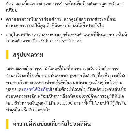
อัตราดอกเบี้ยและระยะเวลาการชำระคืน เพื่อป้องกันการถูกเอารัดเอา
เปรียบ
ความสามารถในการผ่อนชำระ:
หากคุณไม่สามารถชำระหนี้ตาม
กำหนด อาจส่งผลให้สูญเสียที่ดินหรือบ้านที่ใช้ค้ำประกันไป
อายุโฉนดที่ดิน:
ตรวจสอบความถูกต้องของตำแหน่งที่ดินและขนาดพื้นที่
ให้ตรงกับความเป็นจริงก่อนการประเมินราคา
สรุปบทความ
ไม่ว่าคุณจะเลือกการจำนำโฉนดที่ดินเพื่อความรวดเร็ว หรือเลือกการ
จำนองโฉนดที่ดินเพื่อความมั่นคงตามกฎหมาย สิ่งสำคัญที่สุดคือการมีวินัย
ทางการเงินและแผนการชำระคืนที่ชัดเจน แต่หากคุณมีเหตุจำเป็นส่วน
บุคคลและ
อยากได้เงินก้อน
โดยไม่ต้องนำโฉนดไปเป็นหลักประกัน สินเชื่อ
ส่วนบุคคล
พรอมิส
พร้อมเป็นทางเลือกที่ตอบโจทย์ด้วยการอนุมัติทันใจ
ใน 1 ชั่วโมง* วงเงินสูงสุดไม่เกิน 300,000 บาท* ทั้งนี้ไม่แนะนำให้กู้เพื่อไป
ทำธุรกิจ หรือต่อยอดธุรกิจ
คำถามที่พบบ่อยเกี่ยวกับโฉนดที่ดิน