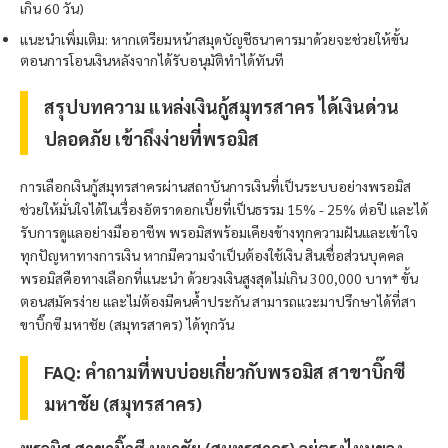
เกิน 60 วัน)
แนะนำเพิ่มเติม: หากเตรียมหน้าสมุดบัญชีธนาคารมาด้วยจะช่วยให้ขั้น
ตอนการโอนเงินหลังจากได้รับอนุมัติทำได้ทันที
สรุปบทความ แหล่งเงินกู้สมุทรสาคร ได้เงินด่วน
ปลอดภัย เข้าถึงง่ายที่
พรอมิส
การเลือกเงินกู้สมุทรสาครผ่านสถาบันการเงินที่เป็นระบบอย่าง
พรอมิส
ช่วยให้มั่นใจได้ในเรื่องอัตราดอกเบี้ยที่เป็นธรรม 15% - 25% ต่อปี และได้
รับการดูแลอย่างมืออาชีพ
พรอมิส
พร้อมเคียงข้างทุกความฝันและเข้าใจ
ทุกปัญหาทางการเงิน หากมีความจำเป็นต้องใช้เงิน สินเชื่อส่วนบุคคล
พรอมิส
คือทางเลือกที่แนะนำ ด้วยวงเงินสูงสุดไม่เกิน 300,000 บาท* ขั้น
ตอนสมัครง่าย และไม่ต้องมีคนค้ำประกัน สามารถแวะมาปรึกษาได้ที่สา
ขาบิ๊กซี มหาชัย (สมุทรสาคร) ได้ทุกวัน
FAQ: คำถามที่พบบ่อยเกี่ยวกับ
พรอมิส
สาขาบิ๊กซี
มหาชัย (สมุทรสาคร)