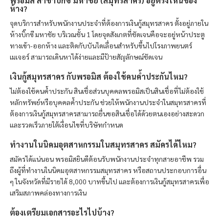
พรอมิส
สาขาบิ๊กซี มหาชัย (สมุทรสาคร) อยู่ตรงไหนของ
ห้าง?
จุดบริการสำหรับพนักงานประจำที่ต้องการเงินกู้สมุทรสาคร ตั้งอยู่ภายใน
ห้างบิ๊กซี มหาชัย บริเวณชั้น 1 โดยจุดสังเกตที่ชัดเจนคือจะอยู่หน้าประตู
ทางเข้า-ออกห้าง และติดกับบันไดเลื่อนสำหรับขึ้นไปโรงภาพยนตร์
เมเจอร์ สามารถเดินหาได้ง่ายและมีป้ายสัญลักษณ์ชัดเจน
เงินกู้สมุทรสาคร กับ
พรอมิส
ต้องใช้คนค้ำประกันไหม?
ไม่ต้องใช้คนค้ำประกัน สินเชื่อส่วนบุคคล
พรอมิส
เป็นสินเชื่อที่ไม่ต้องใช้
หลักทรัพย์หรือบุคคลค้ำประกัน ช่วยให้พนักงานประจำในสมุทรสาครที่
ต้องการเงินกู้สมุทรสาครสามารถยื่นขอสินเชื่อได้ด้วยตนเองอย่างสะดวก
และรวดเร็วภายใต้เงื่อนไขที่บริษัทกำหนด
ทำงานในนิคมอุตสาหกรรมในสมุทรสาคร สมัครได้ไหม?
สมัครได้แน่นอน
พรอมิส
ยินดีต้อนรับพนักงานประจำทุกสายอาชีพ รวม
ถึงผู้ที่ทำงานในนิคมอุตสาหกรรมสมุทรสาคร หรือสถานประกอบการอื่น
ๆ ในจังหวัดที่มีรายได้ 8,000 บาทขึ้นไป และต้องการเงินกู้สมุทรสาครเพื่อ
เสริมสภาพคล่องทางการเงิน
ต้องเตรียมเอกสารอะไรไปบ้าง?