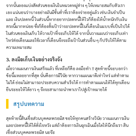
จากนั้นลองแบ่งสัดส่วนของเงินในหมวดหมู่ต่าง ๆ ให้เหมาะสมกับตัวเรา
เอง แน่นอนว่าบางอย่างมันมีขั้นต่ำที่เราต้องจ่ายอยู่แล้ว เช่น เงินจำเป็น
และ เงินปลดหนี้ ในส่วนนี้หากอยากปลดหนี้ให้ไวก็ต้องให้น้ำหนักกับเงิน
ตรงนี้มากหน่อย ซึ่งก็ต้องตั้งเป้าว่าจะปลดหนี้ในกี่เดือนในแบบที่เป็นไปได้
ในส่วนของเงินเก็บ ให้วางเป้าที่จะเก็บให้ได้ จากนั้นวางแผนว่าจะเก็บเท่า
ไหร่ต่อเดือนและใช้เวลากี่เดือนจึงจะถึงเป้าในส่วนอื่น ๆ ก็ปรับให้ได้ตาม
ความเหมาะสม
3. ลงมือเก็บเงินอย่างจริงจัง
เมื่อวางแผนการเงินเสร็จแล้ว ที่เหลือก็คือ ลงมือทำ !! สุดท้ายนี้จะบอกว่า
ข้อนี้แหละยากที่สุด นั่นคือการมีวินัย หากวางแผนมาดีเท่าไหร่ แต่ทำตาม
ไม่ได้ ย่อมไม่สามารถประสบความสำเร็จได้ การทำตามแผนให้ได้ทุกเดือน
ยืนระยะให้ได้ยาว ๆ จึงจะสามารถนำพาเราไปสู่เป้าหมายได้
สรุปบทความ
สุดท้ายนี้สินเชื่อส่วนบุคคล
พรอมิส
ขอให้ทุกคนสร้างวินัย วางแผนการเงิน
และปลดหนี้ให้ได้ดั่งใจหวัง แต่ถ้าต้องการเงินฉุกเฉินเมื่อใดให้นึกถึงเรา สิน
เชื่อส่วนบุคคล
พรอมิส
นะจ๊ะ