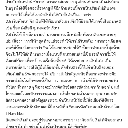
จ่ายกับสิ่งเหล่านี้ ซึ่งเราสามารถสะสมหลาย ๆ เดือนให้กลายเป็นเงินก้อน
ใหญ่ เพื่อใช้ซื้อของที่ราคาสูงได้อีกด้วย ส่วนนี้ควรเป็นเพียงไม่เกิน 5%
ของรายได้ เพื่อให้เรานำเงินไปใช้กับสิ่งจำเป็นมากกว่า
2.5 เงินพัฒนา คือ เงินที่ใช้พัฒนาตัวเอง เพื่อให้มีรายได้มากขึ้นในอนาคต
เช่น ซื้อหนังสือดี ๆ, ลงคอร์สเรียน
2.6 เงินให้ คือ มีคนรวยจำนวนมากรวมถึงหนังสือพัฒนาตัวเองหลาย ๆ
เล่ม เชื่อว่า “การให้” สุดท้ายแล้วจะทำให้เราได้รับกลับมามากกว่าเดิม แต่
คนที่มีน้อยก็จะบอกว่า “รอให้รวยก่อนค่อยให้” ซึ่งการทำแบบนี้ สุดท้าย
ก็จะไม่ได้ให้สักที หากเราเชื่อแบบที่คนรวยเหล่านี้เชื่อ เราก็ควรเริ่มให้
ตั้งแต่มีน้อย เพื่อสร้างจุดเริ่มต้น ที่จะทำให้เราค่อย ๆ เติบโตไปเป็น
คนรวยที่สามารถให้ผู้อื่นได้มากขึ้น สัดส่วนตรงนี้ก็ไม่จำเป็นต้องเยอะ
เพียงไม่เกิน 5% ของรายได้ ปริมาณไม่สำคัญเท่าใจที่อยากจะทำนะจ๊ะ
การแบ่งเงินในลักษณะนี้เป็นการวางแผนทางการเงินที่ได้รับการยอมรับ
ทั่วโลก ซึ่งหลาย ๆ ที่อาจจะมีการจัดหัวข้อและสัดส่วนต่างกันออกไป แต่
โดยรวมแล้วจะเป็นการวางแผนการเงินโดยแบ่งเงินหลาย ๆ กอง และจัด
สัดส่วนตามความสำคัญและความจำเป็น หนังสือที่มีชื่อเสียงที่ใช้การ
วางแผนการเงินในลักษณะนี้คือ หนังสือ “ถอดรหัสลับสมองเงินล้าน” โดย
T.Harv Eker
สังเกตว่าเงินเก็บจะอยู่ข้อแรก หมายความว่า เราต้องเก็บเงินให้ตัวเองก่อน
ค่อยเอาไปทำอย่างอื่น ดังนั้นเป้าหมายนี้สำคัญที่สุด