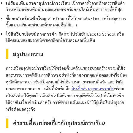
เปรียบเทียบราคาอุปกรณ์การเรียน
: เช็กราคาทั้งจากห้างสรรพสินค้า
ร้านเครื่องเขียนท้องถิ่น และแพลตฟอร์มออนไลน์เพื่อหาราคาที่ดีที่สุด
ซื้อยกลังหรือแพ็คใหญ่
: สำหรับของที่ใช้บ่อย เช่น ปากกา หรือสมุด การ
ซื้อแบบแพ็คจะช่วยลดต้นทุนต่อชิ้นได้มาก
ใช้สิทธิประโยชน์ทางการค้า
: ติดตามโปรโมชัน Back to School หรือ
ใช้คะแนนสะสมจากบัตรเครดิตเพื่อรับส่วนลดเพิ่มเติม
สรุปบทความ
การเตรียมอุปกรณ์การเรียนให้พร้อมตั้งแต่วันแรกจะช่วยสร้างความมั่นใจ
และบรรยากาศที่ดีในการศึกษา อย่างไรก็ตาม หากคุณพ่อคุณแม่หรือน้อง
ๆ นักศึกษาพบว่าช่วงเปิดเทอมมีค่าใช้จ่ายหลายทางจนติดขัด และกำลัง
มองหาทางออกทางการเงินที่น่าเชื่อถือ
สินเชื่อส่วนบุคคล
พรอมิส
พร้อม
เป็นตัวช่วยให้คุณก้าวเดินต่อไปได้ด้วยการอนุมัติทันใจใน 1 ชั่วโมง* เพื่อ
ใช้จ่ายในเรื่องจำเป็นสำหรับการศึกษา แต่ไม่แนะนำให้กู้เพื่อไปทำธุรกิจ
หรือต่อยอดธุรกิจ
คำถามที่พบบ่อยเกี่ยวกับอุปกรณ์การเรียน