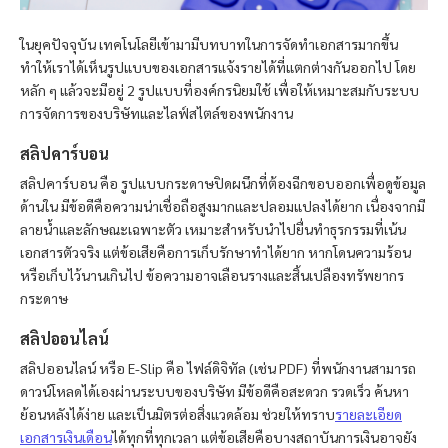
ในยุคปัจจุบัน เทคโนโลยีเข้ามามีบทบาทในการจัดทำเอกสารมากขึ้น
ทำให้เราได้เห็นรูปแบบของเอกสารแจ้งรายได้ที่แตกต่างกันออกไป โดย
หลัก ๆ แล้วจะมีอยู่ 2 รูปแบบที่องค์กรนิยมใช้ เพื่อให้เหมาะสมกับระบบ
การจัดการของบริษัทและไลฟ์สไตล์ของพนักงาน
สลิปคาร์บอน
สลิปคาร์บอน คือ รูปแบบกระดาษปิดผนึกที่ต้องฉีกขอบออกเพื่อดูข้อมูล
ด้านใน มีข้อดีคือความน่าเชื่อถือสูงมากและปลอมแปลงได้ยาก เนื่องจากมี
ลายน้ำและลักษณะเฉพาะตัว เหมาะสำหรับนำไปยื่นทำธุรกรรมที่เน้น
เอกสารตัวจริง แต่ข้อเสียคือการเก็บรักษาทำได้ยาก หากโดนความร้อน
หรือเก็บไว้นานเกินไป ข้อความอาจเลือนรางและสิ้นเปลืองทรัพยากร
กระดาษ
สลิปออนไลน์
สลิปออนไลน์ หรือ E-Slip คือ ไฟล์ดิจิทัล (เช่น PDF) ที่พนักงานสามารถ
ดาวน์โหลดได้เองผ่านระบบของบริษัท มีข้อดีคือสะดวก รวดเร็ว ค้นหา
ย้อนหลังได้ง่าย และเป็นมิตรต่อสิ่งแวดล้อม ช่วยให้ทราบ
รายละเอียด
เอกสารเงินเดือน
ได้ทุกที่ทุกเวลา แต่ข้อเสียคือบางสถาบันการเงินอาจยัง