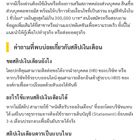
หากมีเรื่องด่วนต้องใช้เงินหรือต้องการเสริมสภาพคล่องส่วนบุคคล สินเชื่อ
ส่วนบุคคล
พรอมิส
พร้อมให้บริการด้วยเงื่อนไขที่เป็นธรรม อนุมัติทันใจใน
1 ชั่วโมง* วงเงินสูงสุดไม่เกิน 300,000 บาท* สนใจสมัครหรือสอบถาม
ข้อมูลเพิ่มเติมได้ที่สาขาหรือผ่านแอปพลิเคชันเพื่อความรวดเร็ว ทั้งนี้ไม่
แนะนำให้กู้เพื่อไปทำธุรกิจ หรือต่อยอดธุรกิจ
คำถามที่พบบ่อยเกี่ยวกับสลิปเงินเดือน
ขอสลิปเงินเดือนยังไง
โดยปกติคุณสามารถติดต่อขอได้จากฝ่ายบุคคล (HR) ของบริษัท หรือ
หากบริษัทใช้ระบบออนไลน์ คุณสามารถล็อกอินเข้าสู่ระบบ HRIS ของ
องค์กรเพื่อดาวน์โหลดด้วยตัวเองได้ทันที
อะไรใช้แทนสลิปเงินเดือนได้
หากไม่มีสลิป สามารถใช้ "หนังสือรับรองเงินเดือน" ที่ออกโดยบริษัทแทน
ได้ แต่ในบางธุรกรรมอาจต้องใช้รายการเดินบัญชี (Statement) ย้อนหลัง
3-6 เดือนประกอบเพื่อยืนยันรายได้จริง
สลิปเงินเดือนควรเป็นแบบไหน