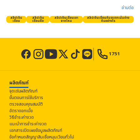
อ่านต่อ​
สลิปเงิน
สลิปเงิน
สลิปเงินเดือนเอา
สลิปเงินเดือนกับสเตทเม้นต่าง
เดือน
เดือนคือ
จากไหน
กันอย่างไร
1751
ผลิตภัณฑ์
จุดเด่นผลิตภัณฑ์
ขั้นตอนการใช้บริการ
ตรวจสอบคุณสมบัติ
อัตราดอกเบี้ย
วิธีชำระค่างวด
แนะนำการชำระค่างวด
เอกสารเปิดเผยข้อมูลผลิตภัณฑ์
ข้อกำหนดสัญญาสินเชื่อหมุนเวียนทั่วไป