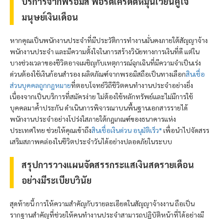
บริการจาก
พรอมิส
พอร์ตเครดิตหมุนเวียนคู่ใจ
มนุษย์เงินเดือน
หากคุณเป็นพนักงานประจำที่มีประวัติการทำงานมั่นคงภายใต้สัญญาจ้าง
พนักงานประจำ และมีความตั้งใจในการสร้างวินัยทางการเงินที่ดี แต่ใน
บางช่วงเวลาของชีวิตอาจเผชิญกับเหตุการณ์ฉุกเฉินที่มีความจำเป็นเร่ง
ด่วนต้องใช้เงินก้อนสำรอง ผลิตภัณฑ์จาก
พรอมิส
ถือเป็นทางเลือก
สินเชื่อ
ส่วนบุคคลถูกกฎหมาย
ที่ตอบโจทย์วิถีชีวิตคนทำงานประจำอย่างยิ่ง
เนื่องจากเป็นบริการที่สมัครง่าย ไม่ต้องใช้หลักทรัพย์และไม่มีการใช้
บุคคลมาค้ำประกัน ดำเนินการพิจารณาบนพื้นฐานเอกสารรายได้
พนักงานประจำอย่างโปร่งใสภายใต้กฎเกณฑ์ของธนาคารแห่ง
ประเทศไทย ช่วยให้คุณเข้าถึง
สินเชื่อเงินด่วน อนุมัติเร็ว*
เพื่อนำไปจัดสรร
เสริมสภาพคล่องในชีวิตประจำวันได้อย่างปลอดภัยในระบบ
สรุปการวางแผนจัดสรรกระแสเงินสดรายเดือน
อย่างมีระเบียบวินัย
สุดท้ายนี้ การให้ความสำคัญกับรายละเอียดในสัญญาจ้างงาน ถือเป็น
รากฐานสำคัญที่ช่วยให้คนทำงานประจำสามารถปฏิบัติหน้าที่ได้อย่างมี