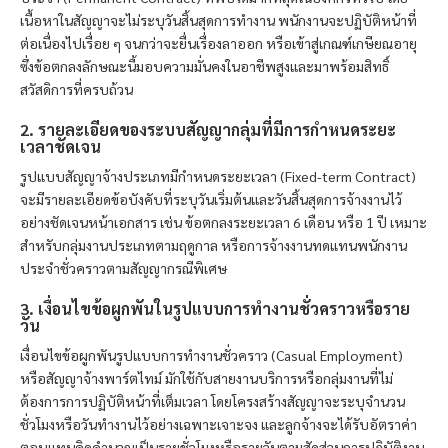
เนื้อหาในสัญญาจะไม่ระบุวันสิ้นสุดการทำงาน พนักงานจะปฏิบัติหน้าที่
ต่อเนื่องไปเรื่อย ๆ จนกว่าจะยื่นเรื่องลาออก หรือเข้าสู่เกณฑ์เกษียณอายุ
ซึ่งข้อตกลงลักษณะนี้มอบความมั่นคงในอาชีพสูงและมาพร้อมสิทธิ์
สวัสดิการที่ครบถ้วน
2. รายละเอียดของระบบสัญญากลุ่มที่มีการกำหนดระยะ
เวลาชัดเจน
รูปแบบสัญญาจ้างประเภทมีกำหนดระยะเวลา (Fixed-term Contract)
จะมีรายละเอียดข้อบังคับที่ระบุวันเริ่มต้นและวันสิ้นสุดการจ้างงานไว้
อย่างชัดเจนหน้าเอกสาร เช่น ข้อตกลงระยะเวลา 6 เดือน หรือ 1 ปี เหมาะ
สำหรับกลุ่มงานประเภทตามฤดูกาล หรือการจ้างงานทดแทนพนักงาน
ประจำชั่วคราวตามสัญญากรณีพิเศษ
3. เงื่อนไขข้อผูกพันในรูปแบบการทำงานชั่วคราวหรือราย
วัน
เงื่อนไขข้อผูกพันรูปแบบการทำงานชั่วคราว (Casual Employment)
หรือสัญญาจ้างพาร์ตไทม์ มักใช้กับสายงานบริการหรือกลุ่มงานที่ไม่
ต้องการการปฏิบัติหน้าที่เต็มเวลา โดยโครงสร้างสัญญาจะระบุจำนวน
ชั่วโมงหรือวันทำงานไว้อย่างเฉพาะเจาะจง และลูกจ้างจะได้รับอัตราค่า
ตอบแทนคิดคำนวณเป็นรายชั่วโมงหรือรายวันตามสัดส่วนการปฏิบัติงาน