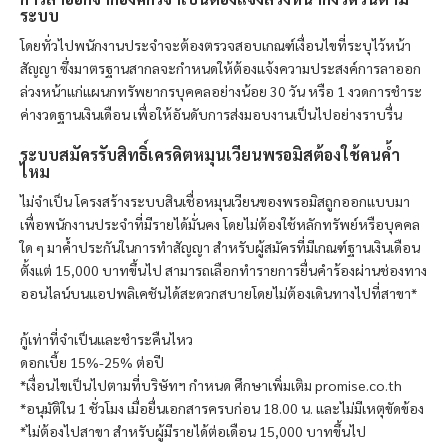
ระบบ
โดยทั่วไปพนักงานประจำจะต้องตรวจสอบเกณฑ์เงื่อนไขที่ระบุไว้หน้า
สัญญา ซึ่งมาตรฐานสากลจะกำหนดให้ต้องแจ้งความประสงค์การลาออก
ล่วงหน้าแก่แผนกทรัพยากรบุคคลอย่างน้อย 30 วัน หรือ 1 งวดการชำระ
ค่างวดฐานเงินเดือน เพื่อให้อันดับการส่งมอบงานเป็นไปอย่างราบรื่น
ระบบสมัครรับสิทธิ์เครดิตหมุนเวียน
พรอมิส
ต้องใช้คนค้ำ
ไหม
ไม่จำเป็น โครงสร้างระบบสินเชื่อหมุนเวียนของ
พรอมิส
ถูกออกแบบมา
เพื่อพนักงานประจำที่มีรายได้มั่นคง โดยไม่ต้องใช้หลักทรัพย์หรือบุคคล
ใด ๆ มาค้ำประกันในการทำสัญญา สำหรับผู้สมัครที่มีเกณฑ์ฐานเงินเดือน
ตั้งแต่ 15,000 บาทขึ้นไป สามารถเลือกทำรายการยื่นคำร้องผ่านช่องทาง
ออนไลน์บนแอปพลิเคชันได้สะดวกสบายโดยไม่ต้องเดินทางไปที่สาขา*
กู้เท่าที่จำเป็นและชำระคืนไหว
ดอกเบี้ย 15%-25% ต่อปี
*เงื่อนไขเป็นไปตามที่บริษัทฯ กำหนด ศึกษาเพิ่มเติม promise.co.th
*อนุมัติใน 1 ชั่วโมง เมื่อยื่นเอกสารครบก่อน 18.00 น. และไม่มีเหตุขัดข้อง
*ไม่ต้องไปสาขา สำหรับผู้มีรายได้ต่อเดือน 15,000 บาทขึ้นไป