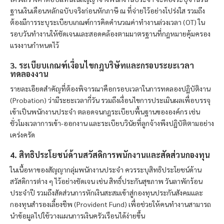
ฐานเงินเดือนหลักฉบับจริงก่อนหักภาษี ณ ที่จ่ายไว้อย่างโปร่งใส รวมถึง
ต้องมีการระบุระเบียบเกณฑ์การคิดคำนวณค่าทำงานล่วงเวลา (OT) ใน
รอบวันทำงานให้ชัดเจนและสอดคล้องตามมาตรฐานที่กฎหมายคุ้มครอง
แรงงานกำหนดไว้
3. ระเบียบเกณฑ์เงื่อนไขกฎบริษัทและกรอบระยะเวลา
ทดลองงาน
รายละเอียดสำคัญที่ต้องพิจารณาคือกรอบเวลาในการทดลองปฏิบัติงาน
(Probation) ว่ามีระยะเวลากี่วัน รวมถึงเงื่อนไขการประเมินผลเพื่อบรรจุ
เข้าเป็นพนักงานประจำ ตลอดจนกฎระเบียบพื้นฐานขององค์กร เช่น
ชั่วโมงเวลาการเข้า-ออกงาน และระเบียบวินัยที่ลูกจ้างพึงปฏิบัติตามอย่าง
เคร่งครัด
4. สิทธิประโยชน์ด้านสวัสดิการพนักงานและสัดส่วนกองทุน
ในเนื้อหาของสัญญากลุ่มพนักงานประจำ ควรระบุสิทธิประโยชน์ด้าน
สวัสดิการต่าง ๆ ไว้อย่างชัดเจน เช่น สิทธิ์ประกันสุขภาพ วันลาพักร้อน
ประจำปี รวมถึงสัดส่วนการหักเงินสะสมเข้าสู่กองทุนประกันสังคมและ
กองทุนสำรองเลี้ยงชีพ (Provident Fund) เพื่อช่วยให้คนทำงานสามารถ
นำข้อมูลไปใช้วางแผนการเงินครัวเรือนได้ง่ายขึ้น