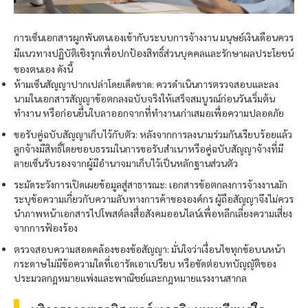
การเซ็นเอกสารผูกพันตนเองเข้ากับระบบการจ้างงาน มนุษย์เงินเดือนควร
มีแนวทางปฏิบัติเชิงรุกเพื่อปกป้องสิทธิ์ส่วนบุคคลและรักษาผลประโยชน์
ของตนเอง ดังนี้
ห้ามเซ็นสัญญาปากเปล่าโดยเด็ดขาด: ควรดำเนินการตรวจสอบและลง
นามในเอกสารสัญญาข้อตกลงฉบับจริงให้เสร็จสมบูรณ์ก่อนวันเริ่มต้น
ทำงาน หรือก่อนยื่นใบลาออกจากที่ทำงานเก่าเสมอเพื่อความปลอดภัย
ขอรับคู่ฉบับสัญญาเก็บไว้กับตัว: หลังจากการลงนามร่วมกันเรียบร้อยแล้ว
ลูกจ้างมีสิทธิ์โดยชอบธรรมในการขอรับสำเนาหรือคู่ฉบับสัญญาจ้างที่มี
ลายเซ็นรับรองจากผู้มีอำนาจมาเก็บไว้เป็นหลักฐานส่วนตัว
ระมัดระวังการเปิดเผยข้อมูลสู่สาธารณะ: เอกสารข้อตกลงการจ้างงานมัก
ระบุข้อความเกี่ยวกับความลับทางการค้าขององค์กร ผู้ถือสัญญาจึงไม่ควร
นำภาพหน้าเอกสารไปโพสต์ลงสื่อสังคมออนไลน์เพื่อหลีกเลี่ยงความเสี่ยง
จากการฟ้องร้อง
ตรวจสอบความสอดคล้องของข้อสัญญา: มั่นใจว่าเงื่อนไขทุกข้อบนหน้า
กระดาษไม่มีข้อความใดที่เอารัดเอาเปรียบ หรือขัดต่อบทบัญญัติของ
ประมวลกฎหมายแพ่งและพาณิชย์และกฎหมายแรงงานสากล