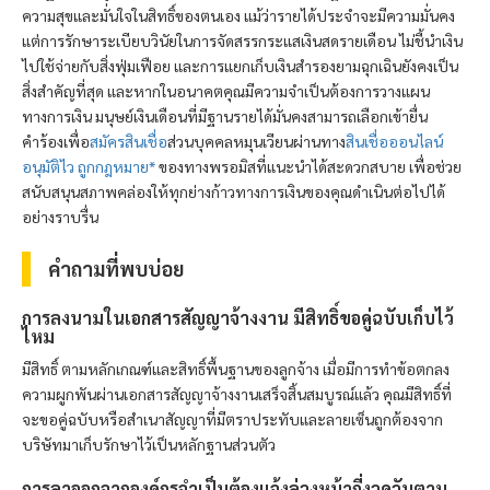
ความสุขและมั่นใจในสิทธิ์ของตนเอง แม้ว่ารายได้ประจำจะมีความมั่นคง
แต่การรักษาระเบียบวินัยในการจัดสรรกระแสเงินสดรายเดือน ไม่ชี้นำเงิน
ไปใช้จ่ายกับสิ่งฟุ่มเฟือย และการแยกเก็บเงินสำรองยามฉุกเฉินยังคงเป็น
สิ่งสำคัญที่สุด และหากในอนาคตคุณมีความจำเป็นต้องการวางแผน
ทางการเงิน มนุษย์เงินเดือนที่มีฐานรายได้มั่นคงสามารถเลือกเข้ายื่น
คำร้องเพื่อ
สมัครสินเชื่อ
ส่วนบุคคลหมุนเวียนผ่านทาง
สินเชื่อออนไลน์
อนุมัติไว ถูกกฎหมาย*
ของทาง
พรอมิส
ที่แนะนำได้สะดวกสบาย เพื่อช่วย
สนับสนุนสภาพคล่องให้ทุกย่างก้าวทางการเงินของคุณดำเนินต่อไปได้
อย่างราบรื่น
คำถามที่พบบ่อย
การลงนามในเอกสารสัญญาจ้างงาน มีสิทธิ์ขอคู่ฉบับเก็บไว้
ไหม
มีสิทธิ์ ตามหลักเกณฑ์และสิทธิ์พื้นฐานของลูกจ้าง เมื่อมีการทำข้อตกลง
ความผูกพันผ่านเอกสารสัญญาจ้างงานเสร็จสิ้นสมบูรณ์แล้ว คุณมีสิทธิ์ที่
จะขอคู่ฉบับหรือสำเนาสัญญาที่มีตราประทับและลายเซ็นถูกต้องจาก
บริษัทมาเก็บรักษาไว้เป็นหลักฐานส่วนตัว
การลาออกจากองค์กรจำเป็นต้องแจ้งล่วงหน้ากี่งวดวันตาม