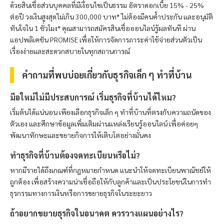
ด้วยสินเชื่อส่วนบุคคลที่มีเงื่อนไขเป็นธรรม อัตราดอกเบี้ย 15% - 25%
ต่อปี วงเงินสูงสุดไม่เกิน 300,000 บาท* ไม่ต้องมีคนค้ำประกัน และอนุมัติ
ทันใจใน 1 ชั่วโมง* คุณสามารถสมัครสินเชื่อออนไลน์รู้ผลทันที ผ่าน
แอปพลิเคชัน PROMISE เพื่อให้การจัดการภาระค่าใช้จ่ายส่วนตัวเป็น
เรื่องง่ายและสะดวกสบายในทุกสถานการณ์
คำถามที่พบบ่อยเกี่ยวกับธุรกิจเล็ก ๆ ทำที่บ้าน
มือใหม่ไม่มีประสบการณ์ เริ่มธุรกิจที่บ้านได้ไหม?
เริ่มต้นได้แน่นอน เพียงเลือกธุรกิจเล็ก ๆ ทำที่บ้านที่ตรงกับความถนัดของ
ตัวเอง และศึกษาข้อมูลเพิ่มเติมผ่านแหล่งเรียนรู้ออนไลน์ เพื่อค่อยๆ
พัฒนาทักษะและขยายกิจการให้เติบโตอย่างมั่นคง
ทำธุรกิจที่บ้านต้องจดทะเบียนหรือไม่?
หากมีรายได้ถึงเกณฑ์ที่กฎหมายกำหนด แนะนำให้จดทะเบียนพาณิชย์ให้
ถูกต้อง เพื่อสร้างความน่าเชื่อถือให้กับลูกค้าและเป็นประโยชน์ในการทำ
ธุรกรรมทางการเงินหรือการขยายธุรกิจในระยะยาว
ถ้าอยากขยายธุรกิจในอนาคต ควรวางแผนอย่างไร?