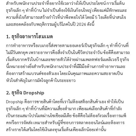
สำหรับพนักงานประจำที่อยากใช้เวลาว่างให้เป็นประโยชน์ การเริ่มต้น
ธุรกิจเล็ก ๆ ทำที่บ้าน ไม่จำเป็นต้องใช้เงินก้อนใหญ่ เพียงแค่มีทักษะและ
ความตั้งใจก็สามารถสร้างกำไรที่น่าพึงพอใจได้ โดยมี 5 ไอเดียที่น่าสนใจ
และสอดคล้องกับพฤติกรรมผู้บริโภคในปี 2026 ดังนี้
1. ธุรกิจอาหารโฮมเมด
การทำอาหารหรือเบเกอรี่ส่งขายตามออเดอร์เป็นธุรกิจเล็ก ๆ ทำที่บ้านที่
ไม่มีวันตกยุค เพราะอาหารคือสิ่งจำเป็นในชีวิตประจำวัน ข้อดีคือสามารถ
เริ่มต้นจากครัวในบ้านและขยายตัวได้ง่ายผ่านแพลตฟอร์มเดลิเวอรี ธุรกิจ
นี้เหมาะอย่างยิ่งสำหรับพนักงานประจำที่มีฝีมือด้านการทำอาหารและ
ต้องการสร้างแบรนด์ของตัวเอง โดยเน้นคุณภาพและความสะอาดเป็น
หัวใจสำคัญในการมัดใจลูกค้าในระยะยาว
2. ธุรกิจ Dropship
Dropship คือการขายสินค้าโดยที่เราไม่ต้องสต็อกสินค้าเอง ทำให้เป็น
ธุรกิจเล็ก ๆ ทำที่บ้านที่มีความเสี่ยงต่ำมาก เพียงแค่เลือกสินค้าที่กำลัง
เป็นกระแสมาโปรโมตผ่านโซเชียลมีเดีย ข้อดีคือไม่ต้องกังวลเรื่องการแพ็
คหรือการจัดส่ง เหมาะสำหรับผู้ที่ชอบการตลาดออนไลน์และต้องการ
สร้างรายได้เสริมโดยใช้เงินลงทุนเริ่มต้นเพียงเล็กน้อยเท่านั้น