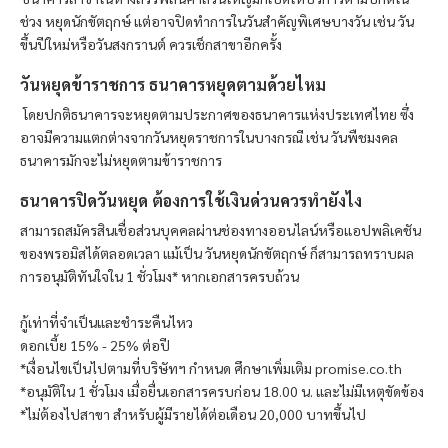
ช่วง หยุดนักขัตฤกษ์ แต่อาจปิดทำการในวันสำคัญพิเศษบางวัน เช่น วัน
ขึ้นปีใหม่หรือวันสงกรานต์ ควรเช็กสาขาอีกครั้ง
วันหยุดข้าราชการ ธนาคารหยุดตามด้วยไหม
โดยปกติธนาคารจะหยุดตามประกาศของธนาคารแห่งประเทศไทย ซึ่ง
อาจมีความแตกต่างจากวันหยุดราชการในบางกรณี เช่น วันพืชมงคล
ธนาคารมักจะไม่หยุดตามข้าราชการ
ธนาคารปิดวันหยุด ต้องการใช้เงินด่วนควรทำยังไง
สามารถสมัครสินเชื่อส่วนบุคคลผ่านช่องทางออนไลน์หรือแอปพลิเคชัน
ของ
พรอมิส
ได้ตลอดเวลา แม้เป็น วันหยุดนักขัตฤกษ์ ก็สามารถทราบผล
การอนุมัติทันใจใน 1 ชั่วโมง* หากเอกสารครบถ้วน
กู้เท่าที่จำเป็นและชำระคืนไหว
ดอกเบี้ย 15% - 25% ต่อปี
*เงื่อนไขเป็นไปตามที่บริษัทฯ กำหนด ศึกษาเพิ่มเติม promise.co.th
*อนุมัติใน 1 ชั่วโมง เมื่อยื่นเอกสารครบก่อน 18.00 น. และไม่มีเหตุขัดข้อง
*ไม่ต้องไปสาขา สำหรับผู้มีรายได้ต่อเดือน 20,000 บาทขึ้นไป