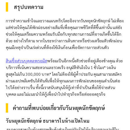
สรุปบทความ
การทำความเข้าใจและวางแผนทริปโดยอิงจากวันหยุดนักขัตฤกษ์ ไม่เพียง
แต่ช่วยให้คุณได้พักผ่อนอย่างเต็มที่เพื่อคุณภาพชีวิตที่ดีขึ้นเท่านั้น แต่ยัง
ช่วยให้คุณเตรียมความพร้อมรับมือกับทุกสถานการณ์ที่อาจเกิดขึ้นได้อีก
ด้วย อย่างไรก็ตาม หากในระหว่างการเดินทางหรือช่วงเตรียมตัวพักผ่อน
คุณมีเหตุจำเป็นเร่งด่วนที่ต้องใช้เงินก้อนเพื่อจัดการภาระส่วนตัว
สินเชื่อส่วนบุคคล
พรอมิส
พร้อมเป็นอีกหนึ่งตัวช่วยที่อยู่เคียงข้างคุณ ด้วย
บริการที่เน้นความสะดวกและรวดเร็ว อนุมัติทันใจใน 1 ชั่วโมง* วงเงิน
สูงสุดไม่เกิน 300,000 บาท* โดยไม่ต้องใช้ผู้ค้ำประกัน คุณสามารถสมัคร
ผ่านแอปพลิเคชันได้ทันทีเพื่อให้ทุกแผนการพักผ่อนของคุณดำเนินต่อ
ไปได้อย่างราบรื่น ทั้งนี้เราสนับสนุนให้กู้เท่าที่จำเป็นเพื่อใช้จ่ายส่วน
บุคคล และไม่แนะนำให้กู้เพื่อนำไปทำธุรกิจหรือต่อยอดธุรกิจ
คำถามที่พบบ่อยเกี่ยวกับวันหยุดนักขัตฤกษ์
วันหยุดนักขัตฤกษ์ ธนาคารในห้างเปิดไหม
ธนาคารสาขาในห้างสรรพสินค้าส่วนใหญ่มักเปิดให้บริการตามปกติใน