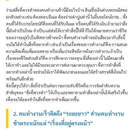
ว่าแต่สิ่งที่ควรทำของคนทำงานช้านี่มีอะไรบ้าง สินเชื่อเงินด่วน
พรอมิส
ขอ
ยกตัวอย่าง เช่น ต้องตอบอีเมล ต้องจ่ายค่านู่นค่านี่ ไม่งั้นจะโดนโกรธ… ซึ่ง
คนที่ได้รับประโยชน์ก็คือคนที่ได้รับอีเมล หรือคนที่ได้รับเงิน ถ้าถามว่าสิ่ง
นี้มันจำเป็นไหม จำเป็น แต่ต่อให้เราทำสิ่งนี้ได้ดี ก็ไม่ได้หมายความว่าชีวิต
ของเราจะมุ่งไปในทิศทางข้างหน้า ซึ่งคนทำงานช้าจะมัวเสียเวลากับสิ่งนี้
จนไม่ได้ทำในสิ่งที่อยากทำ เช่น ถ้าเป็นเรื่องของการทำงานก็คือ การเสนอ
ความคิดเพื่อเพิ่มยอดขาย หรือเพิ่มประสิทธิภาพในการทำงาน ถ้าเป็น
เรื่องของชีวิตส่วนตัวก็คือ การศึกษาการลงทุน ซึ่งสิ่งเหล่านี้ ไม่มีคนมาสั่ง
ให้เราทำ และไม่ได้มีระยะเวลาการส่งงานมาควบคุมเรา ซึ่งการทำสิ่งที่
อยากทำเหล่านี้ จะช่วยให้เราได้พัฒนาตนเองและได้สร้างสรรค์สิ่งใหม่ไป
พร้อมกันอีกด้วย
ข้อนี้สรุปได้ว่า สิ่งที่จำเป็นต่อการยกระดับชีวิตคือ การจัดลำดับความ
สำคัญของ “สิ่งที่ควรทำ” ให้เป็น และพยายามทำสิ่งเหล่านั้นให้เสร็จไวขึ้น
เพื่อจะได้ลองทำในสิ่งที่อยากทำเพิ่มมากขึ้น
2. คนทำงานเร็วคิดถึง “ระยะยาว” ส่วนคนทำงาน
ช้าตระหนักแต่ “เรื่องที่อยู่ตรงหน้า”