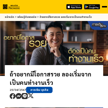
Skip
หน้าหลัก
>
พร้อมรู้กับ
พรอมิส
>
ถ้าอยากมีโอกาสรวย ลองเริ่มจากเป็นคนทำงานเร็ว
to
main
content
ถ้าอยากมีโอกาสรวย ลองเริ่มจาก
เป็นคนทำงานเร็ว
25/04/2567
การเงิน-ธุรกิจ