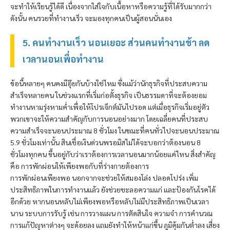
จะทำให้เรียนรู้ได้ดี เนื่องจากใส่ใจกับเนื้อหาหรือความรู้ที่ได้รับมากกว่า
ดังนั้น คนรวยที่ทำงานเร็ว จะมองทุกคนเป็นผู้สอนนั่นเอง
5. คนทำงานเร็ว นอนเยอะ ส่วนคนทำงานช้า ลด
เวลานอนเพื่อทำงาน
ข้อนี้หลายๆ คนคงมีอุ๊ยกันบ้างใช่ไหม ซึ่งแม้ว่านักธุรกิจที่ประสบความ
สำเร็จหลายคน ในช่วงแรกที่เริ่มก่อตั้งธุรกิจ เป็นธรรมดาที่จะต้องยอม
ทำงานหามรุ่งหามค่ำเพื่อให้โปรเจ็กต์มันไปรอด แต่เมื่อธุรกิจเริ่มอยู่ตัว
พวกเขาจะให้ความสำคัญกับการนอนอย่างมาก โดยเฉลี่ยคนที่ประสบ
ความสำเร็จจะนอนประมาณ 8 ชั่วโมง ในขณะที่คนทั่วไปจะนอนประมาณ
5.9 ชั่วโมงเท่านั้น สินเชื่อเงินด่วน
พรอมิส
ไม่ได้จะบอกว่าต้องนอน 8
ชั่วโมงทุกคน ขึ้นอยู่กับว่าเราต้องการเวลานอนมากน้อยแค่ไหน สิ่งสำคัญ
คือ การพักผ่อนให้เพียงพอกับที่ร่างกายต้องการ
การพักผ่อนเพียงพอ นอกจากจะช่วยให้สมองโล่ง ปลอดโปร่ง เพิ่ม
ประสิทธิภาพในการทำงานแล้ว ยังช่วยชะลอความแก่ และป้องกันโรคได้
อีกด้วย หากนอนหลับไม่เพียงพอหรือหลับไม่มีประสิทธิภาพเป็นเวลา
นาน ระบบการรับรู้ เช่น การวางแผน การตัดสินใจ ความจำ การคำนวณ
การแก้ปัญหาต่างๆ จะด้อยลง แถมยังทำให้หน้าแก่ขึ้น ภูมิคุ้มกันต่ำลง เสี่ยง