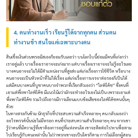
4. คนทำงานเร็ว เรียนรู้ได้จากทุกคน ส่วนคน
ทำงานช้า สนใจแค่เฉพาะบางคน
สินเชื่อเงินด่วน
พรอมิส
เองก็ยอมรับเลยว่า บนโลกใบนี้ย่อมมีคนที่เก่งกว่า
เราอยู่แล้ว บางเรื่องเราอาจจะเก่งมาก แต่บางเรื่องเราอาจจะไม่รู้อะไรเลย
บางคนอาจจะไม่ได้มีตำแหน่งงานที่สูงส่ง แต่เก่งเรื่องการใช้ชีวิต หรือบาง
คนอาจจะเป็นหัวหน้าที่ไม่ได้เรื่อง แต่เก่งเรื่องการเจรจาต่อรองก็เป็นได้
แต่มีคนบางคนที่บูชาคนบางจำพวกที่เรียกตัวเองว่า “ไลฟ์โค้ช” ซึ่งคนที่
เอาแต่พึ่งพาไลฟ์โค้ช มีแนวโน้มว่ามักจะทำอะไรเองไม่เป็น เพราะเอาแต่
พึ่งพาไลฟ์โค้ช รวมไปถึงอาจมีการเลียนแบบข้อเสียของไลฟ์โค้ชคนนั้นๆ
ด้วย
ในทางตรงกันข้าม นักธุรกิจที่ประสบความสำเร็จหลายๆ คน กลับมองว่า
อะไรพรรค์นั้นน่ะไม่มีหรอก คนที่ประสบความสำเร็จหลายๆ คน หากเขา
รู้ว่าคนที่มีความรู้ที่เขาต้องการอยู่ที่แห่งหนใด เขาจะติดต่อไปหาเพื่อตาม
ไปเรียนรู้กับคนเหล่านั้น ไม่ว่าพวกเขาจะเป็นใครก็ตาม การไม่เลือกผู้สอน