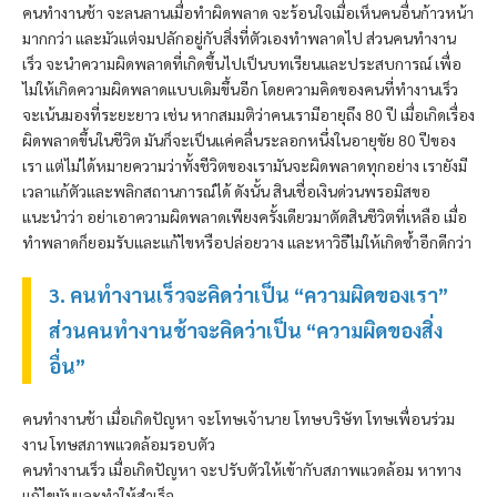
คนทำงานช้า จะลนลานเมื่อทำผิดพลาด จะร้อนใจเมื่อเห็นคนอื่นก้าวหน้า
มากกว่า และมัวแต่จมปลักอยู่กับสิ่งที่ตัวเองทำพลาดไป ส่วนคนทำงาน
เร็ว จะนำความผิดพลาดที่เกิดขึ้นไปเป็นบทเรียนและประสบการณ์ เพื่อ
ไม่ให้เกิดความผิดพลาดแบบเดิมขึ้นอีก โดยความคิดของคนที่ทำงานเร็ว
จะเน้นมองที่ระยะยาว เช่น หากสมมติว่าคนเรามีอายุถึง 80 ปี เมื่อเกิดเรื่อง
ผิดพลาดขึ้นในชีวิต มันก็จะเป็นแค่คลื่นระลอกหนึ่งในอายุขัย 80 ปีของ
เรา แต่ไม่ได้หมายความว่าทั้งชีวิตของเรามันจะผิดพลาดทุกอย่าง เรายังมี
เวลาแก้ตัวและพลิกสถานการณ์ได้ ดังนั้น สินเชื่อเงินด่วน
พรอมิส
ขอ
แนะนำว่า อย่าเอาความผิดพลาดเพียงครั้งเดียวมาตัดสินชีวิตที่เหลือ เมื่อ
ทำพลาดก็ยอมรับและแก้ไขหรือปล่อยวาง และหาวิธีไม่ให้เกิดซ้ำอีกดีกว่า
3. คนทำงานเร็วจะคิดว่าเป็น “ความผิดของเรา”
ส่วนคนทำงานช้าจะคิดว่าเป็น “ความผิดของสิ่ง
อื่น”
คนทำงานช้า เมื่อเกิดปัญหา จะโทษเจ้านาย โทษบริษัท โทษเพื่อนร่วม
งาน โทษสภาพแวดล้อมรอบตัว
คนทำงานเร็ว เมื่อเกิดปัญหา จะปรับตัวให้เข้ากับสภาพแวดล้อม หาทาง
แก้ไขมันและทำให้สำเร็จ