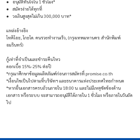
● อนุมัติทันใจใน 1 ชั่วโมง*
● สมัครง่ายได้ทุกที่
● วงเงินสูงสุดไม่เกิน 300,000 บาท*
แหล่งอ้างอิง
โทคิโอะ, โกะโด. คนรวยทำงานเร็ว, (กรุงเทพมหานคร: สำนักพิมพ์
อมรินทร์)
กู้เท่าที่จำเป็นและชำระคืนไหว
ดอกเบี้ย 15%-25% ต่อปี
*กรุณาศึกษาข้อมูลผลิตภัณฑ์ก่อนการสมัครที่ promise.co.th
*เงื่อนไขเป็นไปตามที่บริษัทฯ และธนาคารแห่งประเทศไทยกำหนด
*หากยื่นเอกสารครบถ้วนภายใน 18:00 น. และไม่มีเหตุขัดข้องด้าน
เอกสาร หรือระบบ จะสามารถอนุมัติได้ภายใน 1 ชั่วโมง หรือภายในวันถัด
ไป