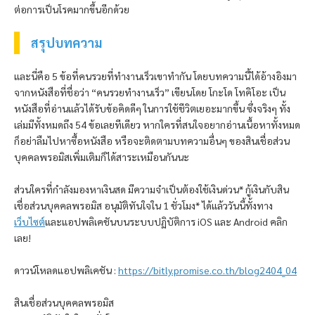
ต่อการเป็นโรคมากขึ้นอีกด้วย
สรุปบทความ
และนี่คือ 5 ข้อที่คนรวยที่ทำงานเร็วเขาทำกัน โดยบทความนี้ได้อ้างอิงมา
จากหนังสือที่ชื่อว่า “คนรวยทำงานเร็ว” เขียนโดย โกะโด โทคิโอะ เป็น
หนังสือที่อ่านแล้วได้รับข้อคิดดีๆ ในการใช้ชีวิตเยอะมากขึ้น ซึ่งจริงๆ ทั้ง
เล่มมีทั้งหมดถึง 54 ข้อเลยทีเดียว หากใครที่สนใจอยากอ่านเนื้อหาทั้งหมด
ก็อย่าลืมไปหาซื้อหนังสือ หรือจะติดตามบทความอื่นๆ ของสินเชื่อส่วน
บุคคล
พรอมิส
เพิ่มเติมก็ได้สาระเหมือนกันนะ
ส่วนใครที่กำลังมองหาเงินสด มีความจำเป็นต้องใช้เงินด่วน* กู้เงินกับสิน
เชื่อส่วนบุคคล
พรอมิส
อนุมัติทันใจใน 1 ชั่วโมง* ได้แล้ววันนี้ทั้งทาง
เว็บไซต์
และแอปพลิเคชันบนระบบปฏิบัติการ iOS และ Android คลิก
เลย!
ดาวน์โหลดแอปพลิเคชัน :
https://bitly.promise.co.th/blog2404_04
สินเชื่อส่วนบุคคล
พรอมิส