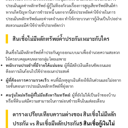
ประเมินมูลค่าหลักทรัพย์ ผู้กู้ไม่ต้องกังวลเรื่องการสูญเสียทรัพย์สินมีค่า
หากเกิดปัญหาในการชำระหนี้ นอกจากนี้ยังประหยัดค่าใช้จ่ายในการ
ประเมินหลักทรัพย์และค่าจดจำนอง ทำให้กระบวนการกู้เงินเป็นไปอย่าง
สะดวกและมีค่าใช้จ่ายที่ประหยัดกว่า
สินเชื่อไม่มีหลักทรัพย์ค้ำประกันเหมาะกับใคร
สินเชื่อไม่มีหลักทรัพย์ค้ำประกันถูกออกแบบมาเพื่ออำนวยความสะดวก
ให้ครอบคลุมคนหลายกลุ่ม โดยเฉพาะ
พนักงานประจำที่มีรายได้แน่นอน
: ผู้ที่มีสลิปเงินเดือนชัดเจนและ
ต้องการเงินก้อนไปใช้จ่ายอเนกประสงค์
ผู้ที่ต้องการความรวดเร็ว
: คนที่มีเหตุฉุกเฉินต้องใช้เงินด่วนและไม่อยาก
รอขั้นตอนการประเมินหลักทรัพย์ที่ยุ่งยาก
คนรุ่นใหม่หรือผู้ที่ไม่มีอสังหาริมทรัพย์
: ผู้ที่ยังไม่ได้เป็นเจ้าของบ้าน
หรือที่ดิน แต่มีความสามารถในการผ่อนชำระคืนในแต่ละเดือน
ตารางเปรียบเทียบความต่างของ สินเชื่อไม่มีหลัก
ประกัน vs สินเชื่อมีหลักประกัน
5 สินเชื่อกู้เงินไม่