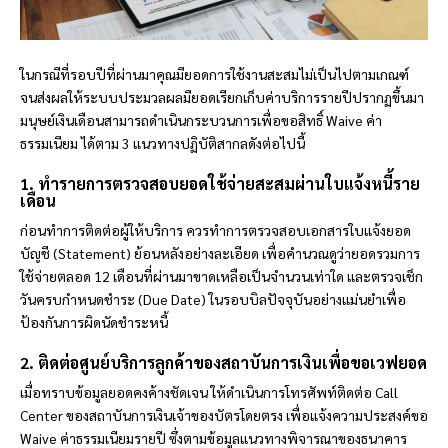
ในกรณีที่รอบปีที่ผ่านมาคุณมียอดการใช้งานสะสมไม่เป็นไปตามเกณฑ์
จนส่งผลให้ระบบประมวลผลมียอดเรียกเก็บค่าบริการรายปีปรากฏขึ้นมา
มนุษย์เงินเดือนสามารถดำเนินกระบวนการเพื่อขอสิทธิ์ Waive ค่า
ธรรมเนียม ได้ตาม 3 แนวทางปฏิบัติสากลดังต่อไปนี้
1. ทำรายการตรวจสอบยอดใช้จ่ายสะสมผ่านใบแจ้งหนี้ราย
เดือน
ก่อนทำการติดต่อผู้ให้บริการ ควรทำการตรวจสอบเอกสารใบแจ้งยอด
บัญชี (Statement) ย้อนหลังอย่างละเอียด เพื่อคำนวณดูว่ายอดรวมการ
ใช้จ่ายตลอด 12 เดือนที่ผ่านมาขาดเหลือเป็นจำนวนเท่าใด และตรวจเช็ก
วันครบกำหนดชำระ (Due Date) ในรอบบิลปัจจุบันอย่างแม่นยำเพื่อ
ป้องกันการผิดนัดชำระหนี้
2. ติดต่อศูนย์บริการลูกค้าของสถาบันการเงินเพื่อขอเวฟยอด
เมื่อทราบข้อมูลยอดคงค้างชัดเจน ให้ดำเนินการโทรศัพท์ติดต่อ Call
Center ของสถาบันการเงินเจ้าของบัตรโดยตรง เพื่อแจ้งความประสงค์ขอ
Waive ค่าธรรมเนียมรายปี ซึ่งตามข้อมูลแนวทางพิจารณาของธนาคาร