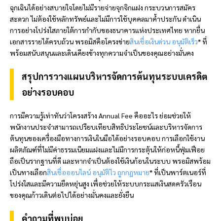
ฉุกเฉินได้อย่างสบายใจโดยไม่มีรายจ่ายจุกจิกแฝง กระบวนการสมัคร
สะดวก ไม่ต้องใช้หลักทรัพย์และไม่มีการใช้บุคคลมาค้ำประกัน ดำเนิน
การอย่างโปร่งใสภายใต้การกำกับของธนาคารแห่งประเทศไทย หากยื่น
เอกสารรายได้ครบถ้วน
พรอมิส
คือโครงข่าย
สินเชื่อเงินด่วน อนุมัติเร็ว
* ที่
พร้อมสนับสนุนและเดินเคียงข้างทุกความจำเป็นของคุณอย่างมั่นคง
สรุปการวางแผนบริหารจัดการต้นทุนระบบเครดิต
อย่างรอบคอบ
การมีความรู้เท่าทันว่าโครงสร้าง Annual Fee คืออะไร ย่อมช่วยให้
พนักงานประจำสามารถเปรียบเทียบสิทธิประโยชน์และบริหารจัดการ
ต้นทุนของเครื่องมือทางการเงินในมือได้อย่างรอบคอบ การเลือกใช้งาน
ผลิตภัณฑ์ที่ไม่มีค่าธรรมเนียมแฝงและไม่มีการกระตุ้นให้ก่อหนี้ฟุ่มเฟือย
ถือเป็นรากฐานที่ดี และหากจำเป็นต้องใช้เงินก้อนในระบบ
พรอมิส
พร้อม
เป็นทางเลือก
สินเชื่อออนไลน์ อนุมัติไว ถูกกฎหมาย
* ที่เป็นพาร์ตเนอร์ที่
โปร่งใสและมีความยืดหยุ่นสูง เพื่อช่วยให้ระบบกระแสเงินสดครัวเรือน
ของคุณก้าวเดินต่อไปได้อย่างมั่นคงและยั่งยืน
คำถามที่พบบ่อย