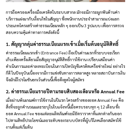
การถือครองเครื่องมือเครดิตในระบบสากล มักจะมีภาระผูกพันด้านค่า
บริการแฝงมากับเงื่อนไขในสัญญา ซึ่งพนักงานประจำสามารถแบ่งแยก
ประเภทโครงสร้างค่าธรรมเนียมหลัก ๆ ออกเป็น 3 รูปแบบ เพื่อการตรวจ
สอบความคุ้มค่าทางการคลังดังนี้
1. สัญญากลุ่มค่าธรรมเนียมแรกเข้าเมื่อเริ่มต้นอนุมัติสิทธิ์
ค่าธรรมเนียมแรกเข้า (Entrance Fee) ถือเป็นด่านแรกที่ระบบจะเรียก
เก็บเพียงครั้งเดียวเมื่อสัญญาอนุมัติสิทธิ์การใช้งาน เปรียบเสมือนค่า
ดำเนินการและค่าลงทะเบียนในการเปิดบัญชีเครดิตเครือข่ายใหม่ อย่างไร
ก็ดี ในปัจจุบันเนื่องจากมีการแข่งขันทางการตลาดสูง หลายสถาบันการเงิน
จึงมักมีโปรโมชันยกเว้นส่วนนี้เพื่อดึงดูดใจผู้สมัคร
2. ค่าธรรมเนียมรายปีตามรอบสิบสองเดือนหรือ Annual Fee
เมื่อผ่านพ้นเกณฑ์การใช้งานในปีแรก โครงสร้างของยอด Annual Fee คือ
สิ่งที่จะถูกคำนวณและระบุในใบแจ้งหนี้เมื่อครบรอบทุก ๆ 12 เดือน ซึ่ง
ยอด Annual Fee ของแต่ละผลิตภัณฑ์จะมีอัตราราคาที่แตกต่างกันออก
ไปตามสิทธิประโยชน์และระดับของระบบบัตรที่ผู้บริโภคเลือกสมัครใช้
งานตั้งแต่เริ่มต้น