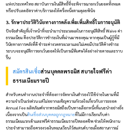
แห่งประเทศไทย สถาบันการเงินมีสิทธิ์ที่จะพิจารณายกเว้นยอดทั้งหมด
หรือปรับลดอัตราค่าบริการลงให้ครึ่งหนึ่งตามดุลยพินิจ
3. รักษาประวัติวินัยทางการคลังเพื่อเพิ่มสิทธิ์ในการอนุมัติ
ปัจจัยสำคัญที่เจ้าหน้าที่จะนำมาประมวลผลในการอนุมัติสิทธิ์ Waive ค่า
ธรรมเนียม คือประวัติการชำระเงินที่ผ่านมาของคุณ หากคุณเป็นผู้กู้ที่มี
วินัยทางการคลังที่ดี ชำระค่างวดตรงเวลาและไม่เคยมีประวัติค้างชำระ
ระบบจะอนุมัติการยกเว้นยอดให้เป็นกรณีพิเศษได้อย่างง่ายดายและราบ
รื่น
สมัครสินเชื่อ
ส่วนบุคคล
พรอมิส
สบายใจฟรีค่า
ธรรมเนียมรายปี
สำหรับคนทำงานประจำที่ต้องการจัดหาเงินสำรองไว้ใช้จ่ายในยามที่มี
ความจำเป็นเร่งด่วน แต่ไม่อยากเผชิญความกังวลใจเกี่ยวกับภาระยอด
Annual Fee ผลิตภัณฑ์จาก
พรอมิส
ถือเป็นทางเลือกหนึ่งที่แนะนำอย่างยิ่ง
เนื่องจากเป็น
สินเชื่อส่วนบุคคลถูกกฎหมาย
ที่ไม่มีการเรียกเก็บค่า
ธรรมเนียมแรกเข้าและฟรีค่าธรรมเนียมรายปีตลอดชีพ ช่วยให้พนักงาน
ประจำสามารถถือครองวงเงินหมุนเวียนไว้สแตนด์บายเผื่อสถานการณ์