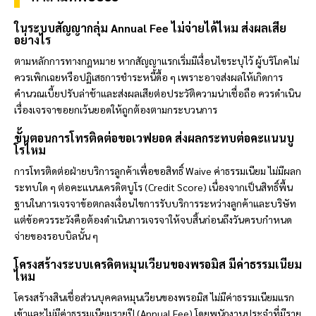
ในระบบสัญญากลุ่ม Annual Fee ไม่จ่ายได้ไหม ส่งผลเสีย
อย่างไร
ตามหลักการทางกฎหมาย หากสัญญาแรกเริ่มมีเงื่อนไขระบุไว้ ผู้บริโภคไม่
ควรเพิกเฉยหรือปฏิเสธการชำระหนี้ดื้อ ๆ เพราะอาจส่งผลให้เกิดการ
คำนวณเบี้ยปรับล่าช้าและส่งผลเสียต่อประวัติความน่าเชื่อถือ ควรดำเนิน
เรื่องเจรจาขอยกเว้นยอดให้ถูกต้องตามกระบวนการ
ขั้นตอนการโทรติดต่อขอเวฟยอด ส่งผลกระทบต่อคะแนนบู
โรไหม
การโทรติดต่อฝ่ายบริการลูกค้าเพื่อขอสิทธิ์ Waive ค่าธรรมเนียม ไม่มีผลก
ระทบใด ๆ ต่อคะแนนเครดิตบูโร (Credit Score) เนื่องจากเป็นสิทธิ์พื้น
ฐานในการเจรจาข้อตกลงเงื่อนไขการรับบริการระหว่างลูกค้าและบริษัท
แต่ข้อควรระวังคือต้องดำเนินการเจรจาให้จบสิ้นก่อนถึงวันครบกำหนด
จ่ายของรอบบิลนั้น ๆ
โครงสร้างระบบเครดิตหมุนเวียนของ
พรอมิส
มีค่าธรรมเนียม
ไหม
โครงสร้างสินเชื่อส่วนบุคคลหมุนเวียนของ
พรอมิส
ไม่มีค่าธรรมเนียมแรก
เข้าและไม่มีค่าธรรมเนียมรายปี (Annual Fee) โดยพนักงานประจำที่มีราย