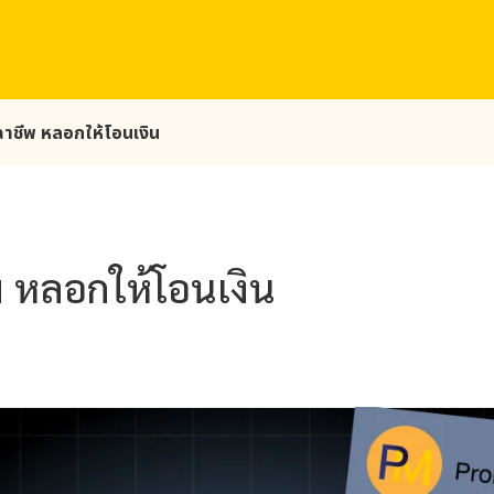
จฉาชีพ หลอกให้โอนเงิน
พ หลอกให้โอนเงิน