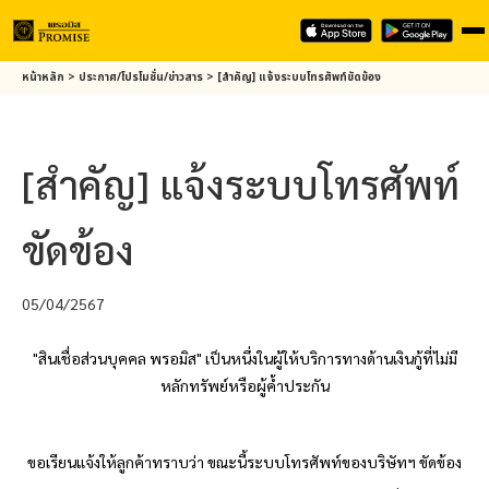
Skip
หน้าหลัก
>
ประกาศ/โปรโมชั่น/ข่าวสาร
>
[สำคัญ] แจ้งระบบโทรศัพท์ขัดข้อง
to
main
content
[สำคัญ] แจ้งระบบโทรศัพท์
ขัดข้อง
05/04/2567
"สินเชื่อส่วนบุคคล
พรอมิส
" เป็นหนึ่งในผู้ให้บริการทางด้านเงินกู้ที่ไม่มี
หลักทรัพย์หรือผู้ค้ำประกัน
ขอเรียนแจ้งให้ลูกค้าทราบว่า ขณะนี้
ระบบโทรศัพท์ของบริษัทฯ
ขัดข้อง