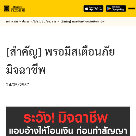
Skip
หน้าหลัก
>
ประกาศ/โปรโมชั่น/ข่าวสาร
>
[สำคัญ]
พรอมิส
เตือนภัยมิจฉาชีพ
to
main
content
[สำคัญ]
พรอมิส
เตือนภัย
มิจฉาชีพ
24/05/2567