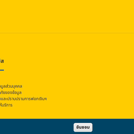
ิส
อมูลส่วนบุคคล
ัยของข้อมูล
นและปราบปรามการฟอกเงินฯ
้บริการ
ยินยอม