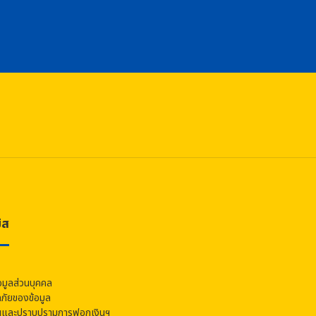
ิส
อมูลส่วนบุคคล
ัยของข้อมูล
นและปราบปรามการฟอกเงินฯ