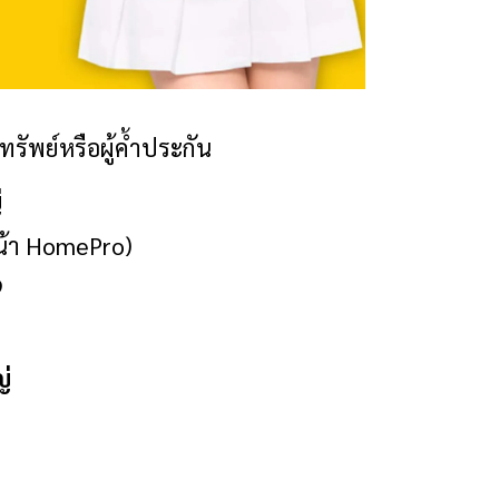
ักทรัพย์หรือผู้ค้ำประกัน
่
 หน้า HomePro)
9
ญ่