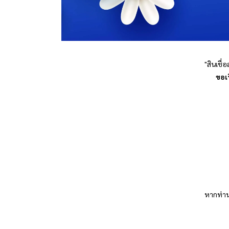
​​"สินเช
ขอเ
หากท่านม