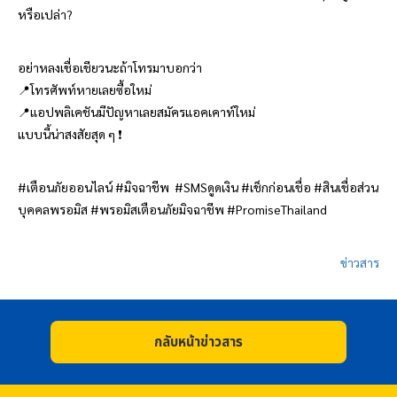
หรือเปล่า?
อย่าหลงเชื่อเชียวนะถ้าโทรมาบอกว่า
📍โทรศัพท์หายเลยซื้อใหม่
📍แอปพลิเคชันมีปัญหาเลยสมัครแอคเคาท์ใหม่
แบบนี้น่าสงสัยสุด ๆ ❗
#เตือนภัยออนไลน์ #มิจฉาชีพ #SMSดูดเงิน #เช็กก่อนเชื่อ #สินเชื่อส่วน
บุคคล
พรอมิส
#
พรอมิส
เตือนภัยมิจฉาชีพ #PromiseThailand
ข่าวสาร
กลับหน้าข่าวสาร