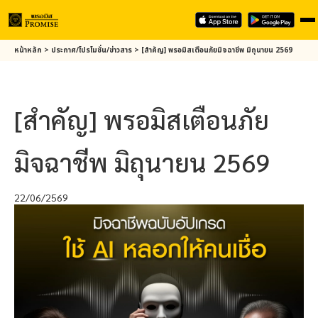
Skip
หน้าหลัก
>
ประกาศ/โปรโมชั่น/ข่าวสาร
>
[สำคัญ]
พรอมิส
เตือนภัยมิจฉาชีพ มิถุนายน 2569
to
main
content
[สำคัญ]
พรอมิส
เตือนภัย
มิจฉาชีพ มิถุนายน 2569
22/06/2569