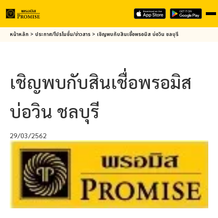
Skip
หน้าหลัก
>
ประกาศ/โปรโมชั่น/ข่าวสาร
>
เชิญพบกับสินเชื่อ
พรอมิส
บ่อวิน ชลบุรี
to
main
content
เชิญพบกับสินเชื่อ
พรอมิส
บ่อวิน ชลบุรี
29/03/2562