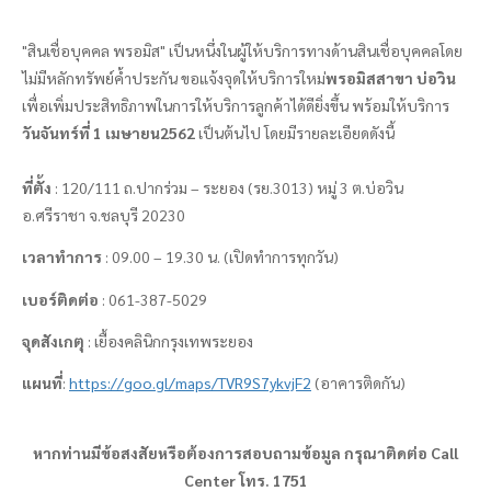
"
สินเชื่อบุคคล
พรอมิส
" เป็นหนึ่งในผู้ให้บริการทางด้านสินเชื่อบุคคลโดย
ไม่มีหลักทรัพย์ค้ำประกัน ขอแจ้งจุดให้บริการใหม่
พรอมิส
สาขา บ่อวิน
เพื่อเพิ่มประสิทธิภาพในการให้บริการลูกค้าได้ดียิ่งขึ้น
พร้อมให้บริการ
วันจันทร์ที่
1
เมษายน
2562
เป็นต้นไป
โดยมีรายละเอียดดังนี้
ที่ตั้ง
: 120/111
ถ.ปากร่วม
–
ระยอง (รย.3013) หมู่ 3 ต.บ่อวิน
อ.ศรีราชา จ.ชลบุรี 20230
เวลาทำการ
: 09.00 – 19.30
น. (เปิดทำการทุกวัน)
เบอร์ติดต่อ
:
061-387-5029
จุดสังเกตุ
:
เยื้องคลินิกกรุงเทพระยอง
แผนที่
:
https://goo.gl/maps/TVR9S7ykvjF2
(อาคารติดกัน)
หากท่านมีข้อสงสัยหรือต้องการสอบถามข้อมูล กรุณาติดต่อ
Call
Center
โทร. 1751