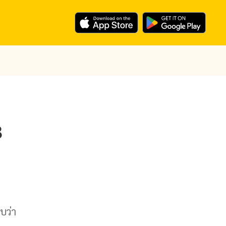
3
บว่า