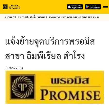
Skip
หน้าหลัก
>
ประกาศ/โปรโมชั่น/ข่าวสาร
>
แจ้งย้ายจุดบริการ
พรอมิส
สาขา อิมพีเรียล สำโรง
to
main
content
แจ้งย้ายจุดบริการ
พรอมิส
สาขา อิมพีเรียล สำโรง
31/05/2564