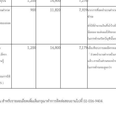
1,200
16,800
7,276
-
จุบัน
900
11,820
7,939
นค่างวด
จากการที่ลดจำนวนค่าง
ชำระ
%
ของยอด
ทำให้จำนวนเงินที่นำไปตั
น้อยลง จะส่งผลให้ระยะเ
ในการชำระปิดบัญชีนั้นย
1,200
16,800
7,179
า
เมื่อเทียบการลดอัตราดอ
（
อัตรา
「
①
ลดจำนวนค่างวดในก
นกู้
แล้ว ภาระในส่วนของจำ
ในการชำระจะสูงกว่า
ียมการใช้
0％）
้น
สำหรับ
รายละเอียดเพิ่มเติมกรุณาทำการติดต่อสอบถามไปที่
02-036-9404