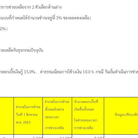
รการช่วยเหลือจาก 2 ตัวเลือกด้านล่าง
ระแบบที่กำหนดให้จำนวนชำระอยู่ที่
3
%
ของยอดคงเหลือ
）
2
%
）
วยเหลือกับธุรกรรมปัจจุบัน
าดอกเบี้ยเงินกู้
15.0%
、
ค่าธรรมเนียมการใช้วงเงิน
10.0
％
กรณี วันเริ่มดำเนินการช่ว
ค่างวดในการชำระ
จำนวนดอกเบี้ยที่
ค่างวดในการชำระ
ทั้งหมดในช่วง
เกิดขึ้นทั้งหมด
วันที่ 1 สิงหาคม
ข้อมูลเปรียบเท
ระยะเวลา
ในช่วงระยะเวลา
พ.ศ. 2563
การช่วยเหลือ
การช่วยเหลือ