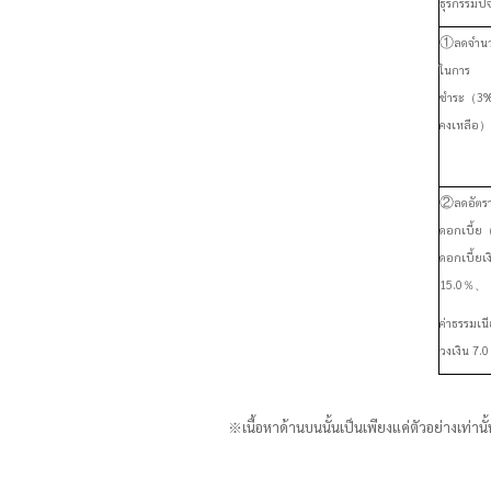
ธุรกรรมปัจ
①
ลดจำนว
ในการ
ชำระ
（
3
คงเหลือ
）
②
ลดอัตร
ดอกเบี้ย
ดอกเบี้ยเงิ
15.0％、
ค่าธรรมเน
วงเงิน
7.
※
เนื้อหาด้านบนนั้นเป็นเพียงแค่ตัวอย่างเท่านั