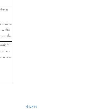
วดในการ
ดเงินต้นลด
วลาที่ใช้
าวนานขึ้น
กเบี้ยกับ
ารชำระ
」
นวนค่างวด
ข่าวสาร