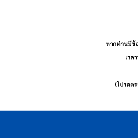
หากท่านมีข้
เวลา
(โปรดตรว