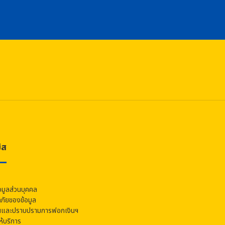
ิส
อมูลส่วนบุคคล
ัยของข้อมูล
นและปราบปรามการฟอกเงินฯ
้บริการ