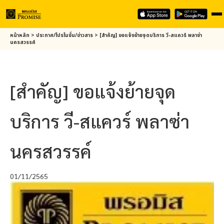
Skip
หน้าหลัก
>
ประกาศ/โปรโมชั่น/ข่าวสาร
>
[สำคัญ] ขอแจ้งย้ายจุดบริการ วี-สแควร์ พลาซ่า
to
นครสวรรค์
main
content
[สำคัญ] ขอแจ้งย้ายจุด
บริการ วี-สแควร์ พลาซ่า
นครสวรรค์
01/11/2565