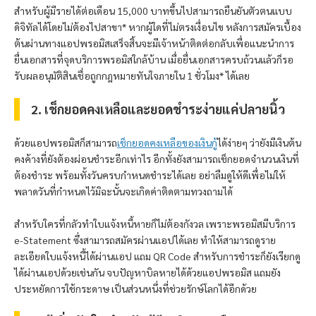
สำหรับผู้มีรายได้ต่อเดือน 15,000 บาทขึ้นไปสามารถยืนยันตัวตนแบบ
ดิจิทัลได้โดยไม่ต้องไปสาขา* หากผู้ใดที่ไม่ตรงเงื่อนไข หลังการสมัครเบื้อง
ต้นผ่านทางแอป
พรอมิส
เสร็จสิ้นจะมีเจ้าหน้าติดต่อกลับเพื่อแนะนำการ
ยื่นเอกสารที่จุดบริการ
พรอมิส
ใกล้บ้าน เมื่อยื่นเอกสารครบถ้วนแล้วก็รอ
รับผลอนุมัติสินเชื่อถูกกฎหมายทันใจภายใน 1 ชั่วโมง* ได้เลย
2. เช็กยอดคงเหลือและยอดชำระง่ายแค่ปลายนิ้ว
ด้วยแอป
พรอมิส
ก็สามารถ
เช็กยอดคงเหลือของเงินกู้
ได้ง่ายๆ ว่ายังมีเงินต้น
คงค้างที่ยังต้องผ่อนชำระอีกเท่าไร อีกทั้งยังสามารถเช็กยอดจำนวนเงินที่
ต้องชำระ พร้อมทั้งวันครบกำหนดชำระได้เลย อย่าลืมดูให้ดีเพื่อไม่ให้
พลาดวันที่กำหนดไว้มิฉะนั้นจะเกิดค่าติดตามทวงถามได้
สำหรับใครที่กลัวทำใบแจ้งหนี้หายก็ไม่ต้องกังวล เพราะ
พรอมิส
มีบริการ
e-Statement ซึ่งสามารถสมัครผ่านแอปได้เลย ทำให้สามารถดูราย
ละเอียดใบแจ้งหนี้ได้ผ่านแอป แถม QR Code สำหรับการชำระก็ยังเรียกดู
ได้ผ่านแอปด้วยเช่นกัน จบปัญหาบิลหายได้ด้วยแอป
พรอมิส
แถมยัง
ประหยัดการใช้กระดาษ เป็นส่วนหนึ่งที่ช่วยรักษ์โลกได้อีกด้วย