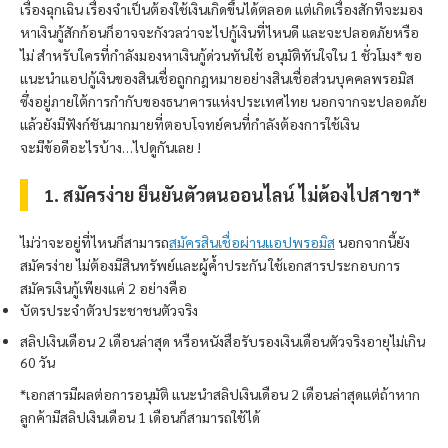
เรื่องฉุกเฉิน เรื่องจำเป็นต้องใช้เงินเกิดขึ้นได้ตลอด แต่เกิดเรื่องสักทีจะมอง
หาเงินกู้สักก้อนก็อาจจะกังวลว่าจะไปกู้เงินที่ไหนดี และจะปลอดภัยหรือ
ไม่ สำหรับใครที่กำลังมองหาเงินกู้ด่วนทันใช้ อนุมัติทันใจใน 1 ชั่วโมง* ขอ
แนะนำแอปกู้เงินของสินเชื่อถูกกฎหมายอย่างสินเชื่อส่วนบุคคล
พรอมิส
ซึ่งอยู่ภายใต้การกำกับของธนาคารแห่งประเทศไทย นอกจากจะปลอดภัย
แล้วยังมีฟังก์ชันมากมายที่ตอบโจทย์คนที่กำลังต้องการใช้เงิน
จะมีข้อดีอะไรบ้าง…ไปดูกันเลย !
1. สมัครง่าย ยืนยันตัวตนออนไลน์ ไม่ต้องไปสาขา*
ไม่ว่าจะอยู่ที่ไหนก็สามารถ
สมัครสินเชื่อผ่านแอป
พรอมิส
นอกจากนี้ยัง
สมัครง่าย ไม่ต้องมีสินทรัพย์และผู้ค้ำประกัน ใช้เอกสารประกอบการ
สมัครเงินกู้เพียงแค่ 2 อย่างคือ
บัตรประจำตัวประชาชนตัวจริง
สลิปเงินเดือน 2 เดือนล่าสุด หรือหนังสือรับรองเงินเดือนตัวจริงอายุไม่เกิน
60 วัน
*เอกสารมีผลต่อการอนุมัติ แนะนำสลิปเงินเดือน 2 เดือนล่าสุดแต่ถ้าหาก
ลูกค้ามีสลิปเงินเดือน 1 เดือนก็สามารถใช้ได้