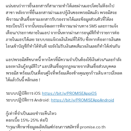
แน่นอนว่าการยื่นเอกสารก็สามารถทำได้เลยผ่านแอปโดยไม่ต้องไป
สาขา หลังจากที่ยื่นเอกสารผ่านแอปกู้เงินของ
พรอมิส
แล้ว
พรอมิส
จะ
พิจารณาสินเชื่อตามเอกสารรับรองรายได้และข้อมูลส่วนตัวที่ได้ลง
ทะเบียนไว้ จากนั้นจะแจ้งผลการพิจารณาผ่านทาง SMS และการแจ้ง
เตือน/ประกาศภายในแอป จากนั้นหากผ่านการอนุมัติก็ทำรายการต่อ
ภายในแอปได้เลย ระบบจะแจ้งวงเงินใหม่ที่ได้รับ ซึ่งหากต้องการเงินสด
โอนเข้าบัญชีก็ทำได้ทันที จะยังไม่รับเงินสดเต็มวงเงินเลยก็ทำได้เช่นกัน
แอป
พรอมิส
ดีขนาดนี้ หากใครที่มีความจำเป็นต้องใช้เงินด่วน*และกำลัง
มองหาเงินกู้อนุมัติไว* แอปสินเชื่อถูกกฎหมายจากสินเชื่อส่วนบุคคล
พรอมิส
พร้อมเป็นเพื่อนคู่ใจที่พร้อมเคียงข้างคุณทุกก้าวเดิน ดาวน์โหลด
ได้แล้ววันนี้ คลิกเลย !
ระบบปฏิบัติการ iOS:
https://bit.ly/PROMISEAppiOS
ระบบปฏิบัติการ Android :
https://bit.ly/PROMISEAppAndroid
กู้เท่าที่จำเป็นและชำระคืนไหว
ดอกเบี้ย 15%-25% ต่อปี
*กรุณาศึกษาข้อมูลผลิตภัณฑ์ก่อนการสมัครที่ promise.co.th