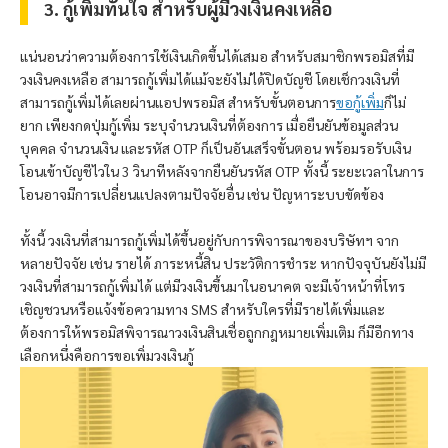
3. กู้เพิ่มทันใจ สำหรับผู้มีวงเงินคงเหลือ
แน่นอนว่าความต้องการใช้เงินเกิดขึ้นได้เสมอ สำหรับสมาชิก
พรอมิส
ที่มี
วงเงินคงเหลือ สามารถกู้เพิ่มได้แม้จะยังไม่ได้ปิดบัญชี โดยเช็กวงเงินที่
สามารถกู้เพิ่มได้เลยผ่านแอป
พรอมิส
สำหรับขั้นตอนการ
ขอกู้เพิ่ม
ก็ไม่
ยาก เพียงกดปุ่มกู้เพิ่ม ระบุจำนวนเงินที่ต้องการ เมื่อยืนยันข้อมูลส่วน
บุคคล จำนวนเงิน และรหัส OTP ก็เป็นอันเสร็จขั้นตอน พร้อมรอรับเงิน
โอนเข้าบัญชีไวใน 3 วินาทีหลังจากยืนยันรหัส OTP ทั้งนี้ ระยะเวลาในการ
โอนอาจมีการเปลี่ยนแปลงตามปัจจัยอื่น เช่น ปัญหาระบบขัดข้อง
ทั้งนี้ วงเงินที่สามารถกู้เพิ่มได้ขึ้นอยู่กับการพิจารณาของบริษัทฯ จาก
หลายปัจจัย เช่น รายได้ ภาระหนี้สิน ประวัติการชำระ หากปัจจุบันยังไม่มี
วงเงินที่สามารถกู้เพิ่มได้ แต่มีวงเงินขึ้นมาในอนาคต จะมีเจ้าหน้าที่โทร
เชิญชวนหรือแจ้งข้อความทาง SMS สำหรับใครที่มีรายได้เพิ่มและ
ต้องการให้
พรอมิส
พิจารณาวงเงินสินเชื่อถูกกฎหมายเพิ่มเติม ก็มีอีกทาง
เลือกหนึ่งคือการขอเพิ่มวงเงินกู้