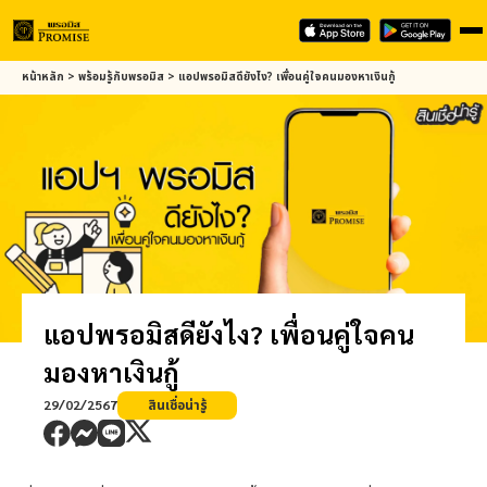
Skip
หน้าหลัก
>
พร้อมรู้กับ
พรอมิส
>
แอป
พรอมิส
ดียังไง? เพื่อนคู่ใจคนมองหาเงินกู้
to
main
content
แอป
พรอมิส
ดียังไง? เพื่อนคู่ใจคน
มองหาเงินกู้
29/02/2567
สินเชื่อน่ารู้